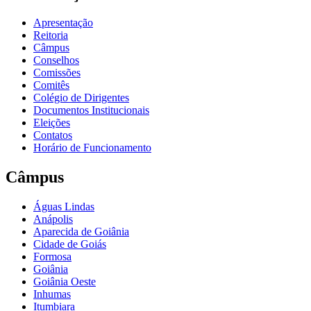
Apresentação
Reitoria
Câmpus
Conselhos
Comissões
Comitês
Colégio de Dirigentes
Documentos Institucionais
Eleições
Contatos
Horário de Funcionamento
Câmpus
Águas Lindas
Anápolis
Aparecida de Goiânia
Cidade de Goiás
Formosa
Goiânia
Goiânia Oeste
Inhumas
Itumbiara