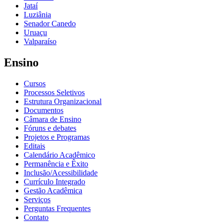
Jataí
Luziânia
Senador Canedo
Uruaçu
Valparaíso
Ensino
Cursos
Processos Seletivos
Estrutura Organizacional
Documentos
Câmara de Ensino
Fóruns e debates
Projetos e Programas
Editais
Calendário Acadêmico
Permanência e Êxito
Inclusão/Acessibilidade
Currículo Integrado
Gestão Acadêmica
Serviços
Perguntas Frequentes
Contato