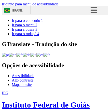
Ir direto para menu de acessibilidade.
BRASIL
Simplifique!
Ir para o conteúdo
1
Ir para o menu
2
Comunica BR
Ir para a busca
3
Ir para o rodapé
4
Participe
Acesso à informação
GTranslate - Tradução do site
Legislação
Canais
Opções de acessibilidade
Acessibilidade
Alto contraste
Mapa do site
IFG
Instituto Federal de Goiás