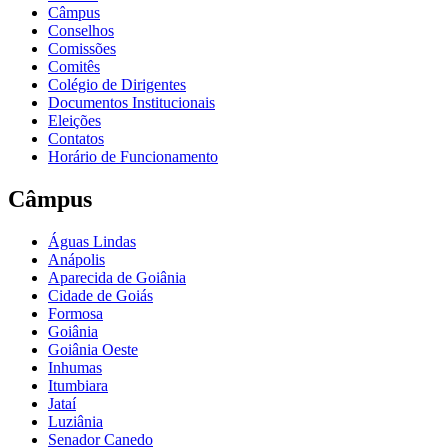
Câmpus
Conselhos
Comissões
Comitês
Colégio de Dirigentes
Documentos Institucionais
Eleições
Contatos
Horário de Funcionamento
Câmpus
Águas Lindas
Anápolis
Aparecida de Goiânia
Cidade de Goiás
Formosa
Goiânia
Goiânia Oeste
Inhumas
Itumbiara
Jataí
Luziânia
Senador Canedo