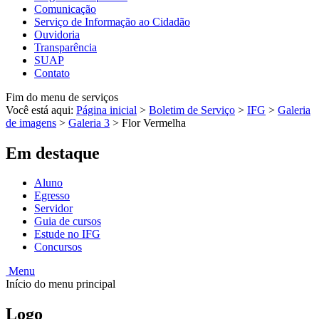
Comunicação
Serviço de Informação ao Cidadão
Ouvidoria
Transparência
SUAP
Contato
Fim do menu de serviços
Você está aqui:
Página inicial
>
Boletim de Serviço
>
IFG
>
Galeria
de imagens
>
Galeria 3
>
Flor Vermelha
Em destaque
Aluno
Egresso
Servidor
Guia de cursos
Estude no IFG
Concursos
Menu
Início do menu principal
Logo