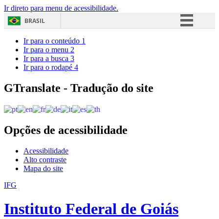
Ir direto para menu de acessibilidade.
BRASIL
Simplifique!
Ir para o conteúdo
1
Ir para o menu
2
Comunica BR
Ir para a busca
3
Ir para o rodapé
4
Participe
Acesso à informação
GTranslate - Tradução do site
Legislação
Canais
Opções de acessibilidade
Acessibilidade
Alto contraste
Mapa do site
IFG
Instituto Federal de Goiás