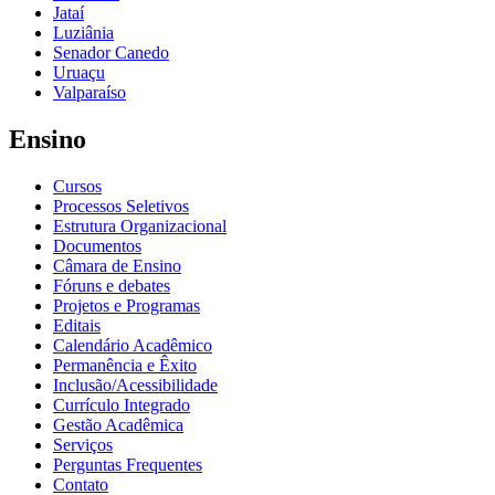
Jataí
Luziânia
Senador Canedo
Uruaçu
Valparaíso
Ensino
Cursos
Processos Seletivos
Estrutura Organizacional
Documentos
Câmara de Ensino
Fóruns e debates
Projetos e Programas
Editais
Calendário Acadêmico
Permanência e Êxito
Inclusão/Acessibilidade
Currículo Integrado
Gestão Acadêmica
Serviços
Perguntas Frequentes
Contato