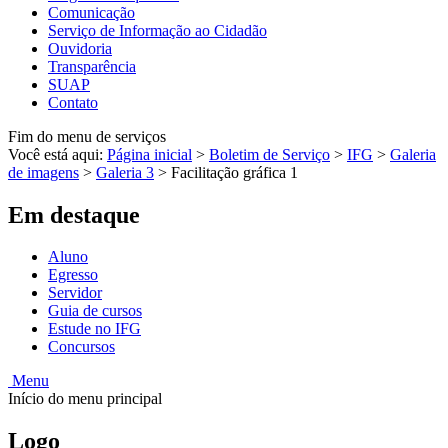
Comunicação
Serviço de Informação ao Cidadão
Ouvidoria
Transparência
SUAP
Contato
Fim do menu de serviços
Você está aqui:
Página inicial
>
Boletim de Serviço
>
IFG
>
Galeria
de imagens
>
Galeria 3
>
Facilitação gráfica 1
Em destaque
Aluno
Egresso
Servidor
Guia de cursos
Estude no IFG
Concursos
Menu
Início do menu principal
Logo