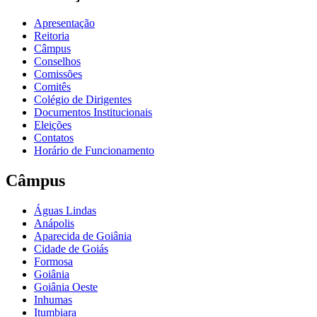
Apresentação
Reitoria
Câmpus
Conselhos
Comissões
Comitês
Colégio de Dirigentes
Documentos Institucionais
Eleições
Contatos
Horário de Funcionamento
Câmpus
Águas Lindas
Anápolis
Aparecida de Goiânia
Cidade de Goiás
Formosa
Goiânia
Goiânia Oeste
Inhumas
Itumbiara