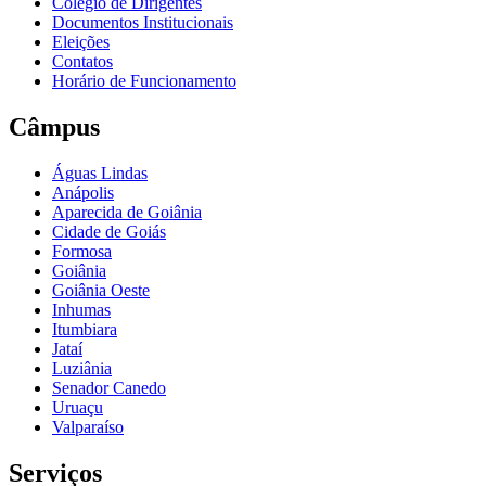
Colégio de Dirigentes
Documentos Institucionais
Eleições
Contatos
Horário de Funcionamento
Câmpus
Águas Lindas
Anápolis
Aparecida de Goiânia
Cidade de Goiás
Formosa
Goiânia
Goiânia Oeste
Inhumas
Itumbiara
Jataí
Luziânia
Senador Canedo
Uruaçu
Valparaíso
Serviços