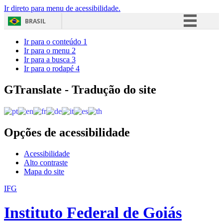
Ir direto para menu de acessibilidade.
BRASIL
Simplifique!
Ir para o conteúdo
1
Ir para o menu
2
Comunica BR
Ir para a busca
3
Ir para o rodapé
4
Participe
Acesso à informação
GTranslate - Tradução do site
Legislação
Canais
Opções de acessibilidade
Acessibilidade
Alto contraste
Mapa do site
IFG
Instituto Federal de Goiás