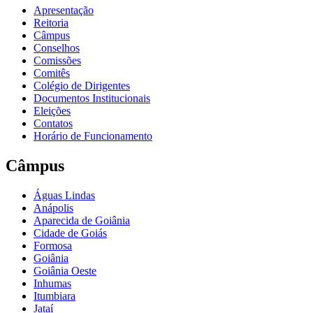
Apresentação
Reitoria
Câmpus
Conselhos
Comissões
Comitês
Colégio de Dirigentes
Documentos Institucionais
Eleições
Contatos
Horário de Funcionamento
Câmpus
Águas Lindas
Anápolis
Aparecida de Goiânia
Cidade de Goiás
Formosa
Goiânia
Goiânia Oeste
Inhumas
Itumbiara
Jataí