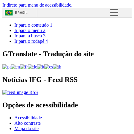
Ir direto para menu de acessibilidade.
BRASIL
Simplifique!
Ir para o conteúdo
1
Ir para o menu
2
Comunica BR
Ir para a busca
3
Ir para o rodapé
4
Participe
Acesso à informação
GTranslate - Tradução do site
Legislação
Canais
Notícias IFG - Feed RSS
RSS
Opções de acessibilidade
Acessibilidade
Alto contraste
Mapa do site