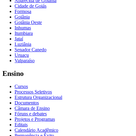
Aparecida de Goiânia
Cidade de Goiás
Formosa
Goiânia
Goiânia Oeste
Inhumas
Itumbiara
Jataí
Luziânia
Senador Canedo
Uruaçu
Valparaíso
Ensino
Cursos
Processos Seletivos
Estrutura Organizacional
Documentos
Câmara de Ensino
Fóruns e debates
Projetos e Programas
Editais
Calendário Acadêmico
Permanência e Êxito