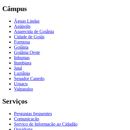
Câmpus
Águas Lindas
Anápolis
Aparecida de Goiânia
Cidade de Goiás
Formosa
Goiânia
Goiânia Oeste
Inhumas
Itumbiara
Jataí
Luziânia
Senador Canedo
Uruaçu
Valparaíso
Serviços
Perguntas frequentes
Comunicação
Serviço de Informação ao Cidadão
Ouvidoria