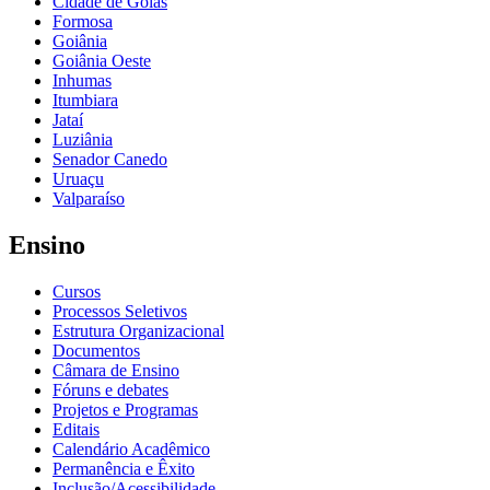
Cidade de Goiás
Formosa
Goiânia
Goiânia Oeste
Inhumas
Itumbiara
Jataí
Luziânia
Senador Canedo
Uruaçu
Valparaíso
Ensino
Cursos
Processos Seletivos
Estrutura Organizacional
Documentos
Câmara de Ensino
Fóruns e debates
Projetos e Programas
Editais
Calendário Acadêmico
Permanência e Êxito
Inclusão/Acessibilidade