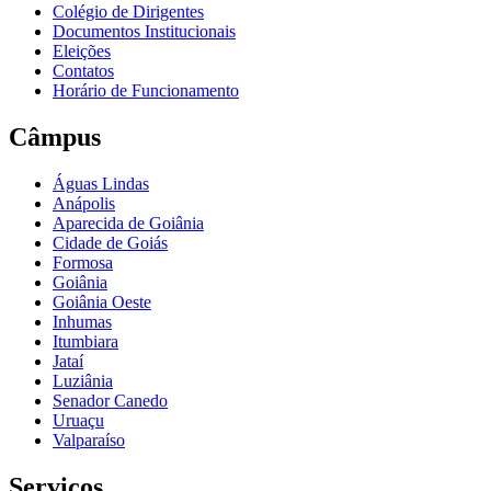
Colégio de Dirigentes
Documentos Institucionais
Eleições
Contatos
Horário de Funcionamento
Câmpus
Águas Lindas
Anápolis
Aparecida de Goiânia
Cidade de Goiás
Formosa
Goiânia
Goiânia Oeste
Inhumas
Itumbiara
Jataí
Luziânia
Senador Canedo
Uruaçu
Valparaíso
Serviços