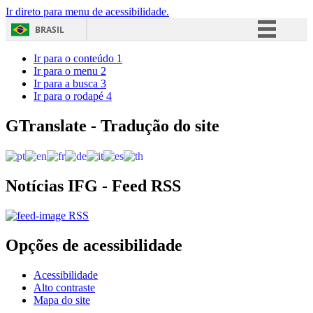
Ir direto para menu de acessibilidade.
BRASIL
Simplifique!
Ir para o conteúdo
1
Ir para o menu
2
Comunica BR
Ir para a busca
3
Ir para o rodapé
4
Participe
Acesso à informação
GTranslate - Tradução do site
Legislação
Canais
Notícias IFG - Feed RSS
RSS
Opções de acessibilidade
Acessibilidade
Alto contraste
Mapa do site