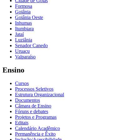
Cidade de Goiás
Formosa
Goiânia
Goiânia Oeste
Inhumas
Itumbiara
Jataí
Luziânia
Senador Canedo
Uruaçu
Valparaíso
Ensino
Cursos
Processos Seletivos
Estrutura Organizacional
Documentos
Câmara de Ensino
Fóruns e debates
Projetos e Programas
Editais
Calendário Acadêmico
Permanência e Êxito
Inclusão/Acessibilidade