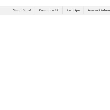
Simplifique!
Comunica BR
Participe
Acesso à infor