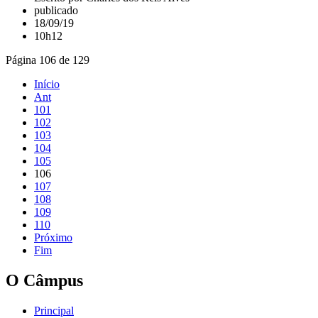
publicado
18/09/19
10h12
Página 106 de 129
Início
Ant
101
102
103
104
105
106
107
108
109
110
Próximo
Fim
O Câmpus
Principal