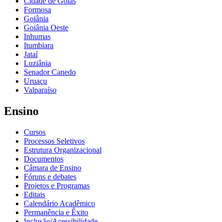
Cidade de Goiás
Formosa
Goiânia
Goiânia Oeste
Inhumas
Itumbiara
Jataí
Luziânia
Senador Canedo
Uruaçu
Valparaíso
Ensino
Cursos
Processos Seletivos
Estrutura Organizacional
Documentos
Câmara de Ensino
Fóruns e debates
Projetos e Programas
Editais
Calendário Acadêmico
Permanência e Êxito
Inclusão/Acessibilidade