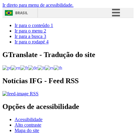
Ir direto para menu de acessibilidade.
BRASIL
Simplifique!
Ir para o conteúdo
1
Ir para o menu
2
Comunica BR
Ir para a busca
3
Ir para o rodapé
4
Participe
Acesso à informação
GTranslate - Tradução do site
Legislação
Canais
Notícias IFG - Feed RSS
RSS
Opções de acessibilidade
Acessibilidade
Alto contraste
Mapa do site