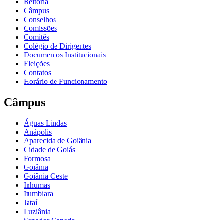
Reitoria
Câmpus
Conselhos
Comissões
Comitês
Colégio de Dirigentes
Documentos Institucionais
Eleições
Contatos
Horário de Funcionamento
Câmpus
Águas Lindas
Anápolis
Aparecida de Goiânia
Cidade de Goiás
Formosa
Goiânia
Goiânia Oeste
Inhumas
Itumbiara
Jataí
Luziânia