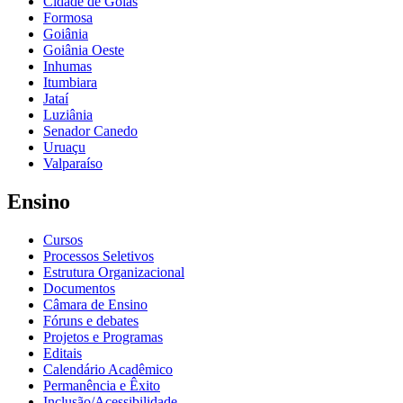
Cidade de Goiás
Formosa
Goiânia
Goiânia Oeste
Inhumas
Itumbiara
Jataí
Luziânia
Senador Canedo
Uruaçu
Valparaíso
Ensino
Cursos
Processos Seletivos
Estrutura Organizacional
Documentos
Câmara de Ensino
Fóruns e debates
Projetos e Programas
Editais
Calendário Acadêmico
Permanência e Êxito
Inclusão/Acessibilidade