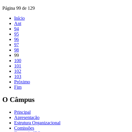
Página 99 de 129
Início
Ant
94
95
96
97
98
99
100
101
102
103
Próximo
Fim
O Câmpus
Principal
Apresentação
Estrutura Organizacional
Comissões