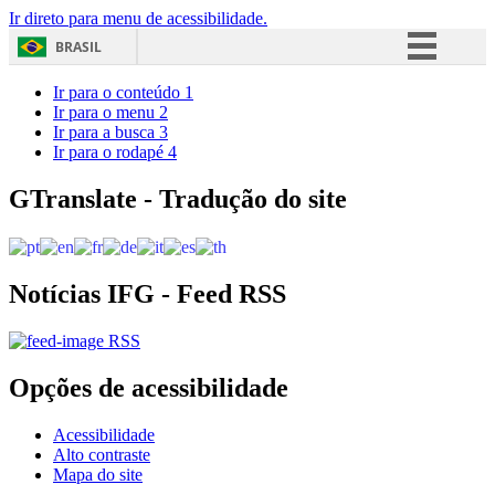
Ir direto para menu de acessibilidade.
BRASIL
Simplifique!
Ir para o conteúdo
1
Ir para o menu
2
Comunica BR
Ir para a busca
3
Ir para o rodapé
4
Participe
Acesso à informação
GTranslate - Tradução do site
Legislação
Canais
Notícias IFG - Feed RSS
RSS
Opções de acessibilidade
Acessibilidade
Alto contraste
Mapa do site