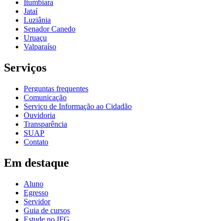
Itumbiara
Jataí
Luziânia
Senador Canedo
Uruaçu
Valparaíso
Serviços
Perguntas frequentes
Comunicação
Serviço de Informação ao Cidadão
Ouvidoria
Transparência
SUAP
Contato
Em destaque
Aluno
Egresso
Servidor
Guia de cursos
Estude no IFG