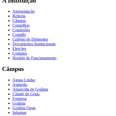
A Instituição
Apresentação
Reitoria
Câmpus
Conselhos
Comissões
Comitês
Colégio de Dirigentes
Documentos Institucionais
Eleições
Contatos
Horário de Funcionamento
Câmpus
Águas Lindas
Anápolis
Aparecida de Goiânia
Cidade de Goiás
Formosa
Goiânia
Goiânia Oeste
Inhumas