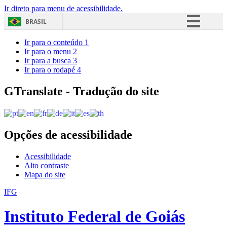
Ir direto para menu de acessibilidade.
BRASIL
Simplifique!
Ir para o conteúdo
1
Ir para o menu
2
Comunica BR
Ir para a busca
3
Ir para o rodapé
4
Participe
Acesso à informação
GTranslate - Tradução do site
Legislação
Canais
Opções de acessibilidade
Acessibilidade
Alto contraste
Mapa do site
IFG
Instituto Federal de Goiás