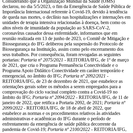
Considerando que a Organização Mundial da Saúde (OMS)
declarou, no dia 5/5/2023, o fim da Emergência de Saúde Pública de
Importância Internacional referente à Covid-19, devido à tendência
de queda nas mortes, o declínio nas hospitalizações e internações em
unidades de terapia intensiva relacionadas à doença, bem como os
altos níveis de imunidade da população ao SARS-CoV-2,
coronavírus causador dessa enfermidade, informamos que em
reunião realizada em 13 de junho de 2023, o Comitê de Mitigação e
Biossegurança do IFG deliberou pela suspensão do Protocolo de
Biossegurança na Instituição, assim como pelo encerramento dos
seus trabalhos. Por consequência, foram revogadas as seguintes
portarias:
Portaria nº 2075/2021
- REITORIA/IFG, de 1º de março
de 2021, que cria o Programa Permanência Conectividade e o
Programa Apoio Didático Conectividade em caráter temporário e
emergencial, no âmbito do IFG;
Portaria nº 2092/2021
-
REITORIA/IFG, de 23 de dezembro de 2021, que estabelece as
orientações gerais sobre os métodos a serem empregados para a
comprovação do ciclo vacinal completo contra a Covid-19 no
âmbito do IFG;
Portaria nº 2094/2022
- REITORIA/IFG, de 11 de
janeiro de 2022, que retifica a Portaria 2092, de 2021;
Portaria nº
2099/2022
- REITORIA/IFG, de 18 de abril de 2022, que
estabelece as normas e os procedimentos relativos às atividades
administrativas e acadêmicas do IFG durante o período de
enfrentamento da emergência de saúde pública decorrente da
pandemia de Covid-19;
Portaria nº 2100/2022
- REITORIA/IFG,