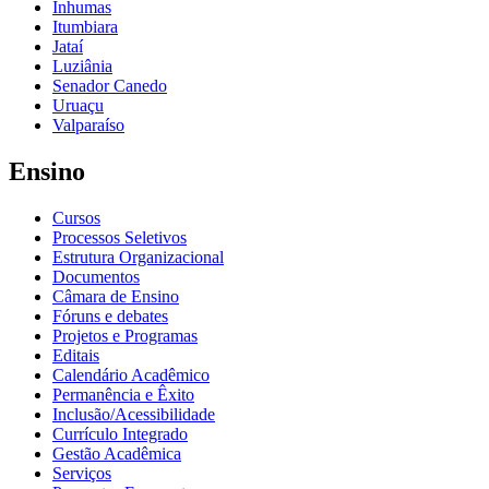
Inhumas
Itumbiara
Jataí
Luziânia
Senador Canedo
Uruaçu
Valparaíso
Ensino
Cursos
Processos Seletivos
Estrutura Organizacional
Documentos
Câmara de Ensino
Fóruns e debates
Projetos e Programas
Editais
Calendário Acadêmico
Permanência e Êxito
Inclusão/Acessibilidade
Currículo Integrado
Gestão Acadêmica
Serviços