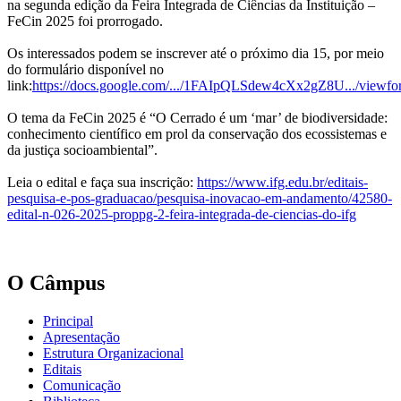
na segunda edição da Feira Integrada de Ciências da Instituição –
FeCin 2025 foi prorrogado.
Os interessados podem se inscrever até o próximo dia 15, por meio
do formulário disponível no
link:
https://docs.google.com/.../1FAIpQLSdew4cXx2gZ8U.../viewfo
O tema da FeCin 2025 é “O Cerrado é um ‘mar’ de biodiversidade:
conhecimento científico em prol da conservação dos ecossistemas e
da justiça socioambiental”.
Leia o edital e faça sua inscrição:
https://www.ifg.edu.br/editais-
pesquisa-e-pos-graduacao/pesquisa-inovacao-em-andamento/42580-
edital-n-026-2025-proppg-2-feira-integrada-de-ciencias-do-ifg
O Câmpus
Principal
Apresentação
Estrutura Organizacional
Editais
Comunicação