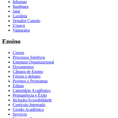
Inhumas
Itumbiara
Jataí
Luziânia
Senador Canedo
Uruaçu
Valparaíso
Ensino
Cursos
Processos Seletivos
Estrutura Organizacional
Documentos
Câmara de Ensino
Fóruns e debates
Projetos e Programas
Editais
Calendário Acadêmico
Permanência e Êxito
Inclusão/Acessibilidade
Currículo Integrado
Gestão Acadêmica
Serviços