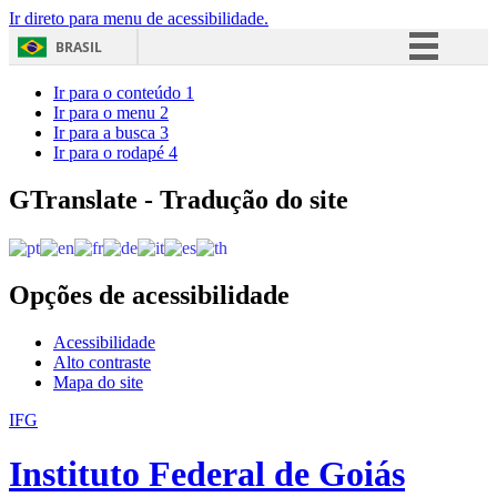
Ir direto para menu de acessibilidade.
BRASIL
Simplifique!
Ir para o conteúdo
1
Ir para o menu
2
Comunica BR
Ir para a busca
3
Ir para o rodapé
4
Participe
Acesso à informação
GTranslate - Tradução do site
Legislação
Canais
Opções de acessibilidade
Acessibilidade
Alto contraste
Mapa do site
IFG
Instituto Federal de Goiás