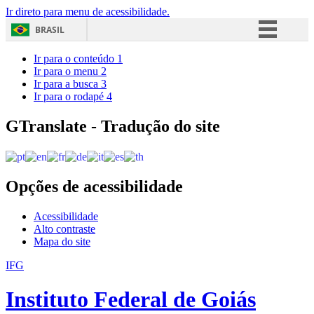
Ir direto para menu de acessibilidade.
BRASIL
Simplifique!
Ir para o conteúdo
1
Ir para o menu
2
Comunica BR
Ir para a busca
3
Ir para o rodapé
4
Participe
Acesso à informação
GTranslate - Tradução do site
Legislação
Canais
Opções de acessibilidade
Acessibilidade
Alto contraste
Mapa do site
IFG
Instituto Federal de Goiás