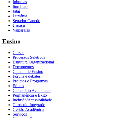
Inhumas
Itumbiara
Jataí
Luziânia
Senador Canedo
Uruaçu
Valparaíso
Ensino
Cursos
Processos Seletivos
Estrutura Organizacional
Documentos
Câmara de Ensino
Fóruns e debates
Projetos e Programas
Editais
Calendário Acadêmico
Permanência e Êxito
Inclusão/Acessibilidade
Currículo Integrado
Gestão Acadêmica
Serviços