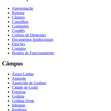
Apresentação
Reitoria
Câmpus
Conselhos
Comissões
Comitês
Colégio de Dirigentes
Documentos Institucionais
Eleições
Contatos
Horário de Funcionamento
Câmpus
Águas Lindas
Anápolis
Aparecida de Goiânia
Cidade de Goiás
Formosa
Goiânia
Goiânia Oeste
Inhumas
Itumbiara