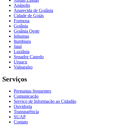
Águas Lindas
Anápolis
Aparecida de Goiânia
Cidade de Goiás
Formosa
Goiânia
Goiânia Oeste
Inhumas
Itumbiara
Jataí
Luziânia
Senador Canedo
Uruaçu
Valparaíso
Serviços
Perguntas frequentes
Comunicação
Serviço de Informação ao Cidadão
Ouvidoria
Transparência
SUAP
Contato