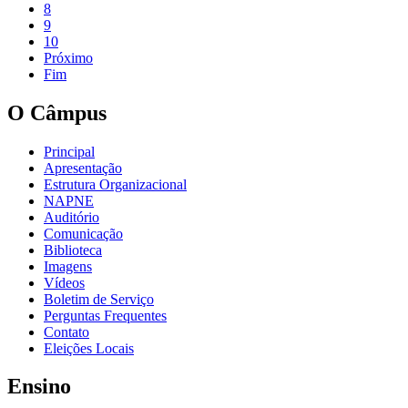
8
9
10
Próximo
Fim
O Câmpus
Principal
Apresentação
Estrutura Organizacional
NAPNE
Auditório
Comunicação
Biblioteca
Imagens
Vídeos
Boletim de Serviço
Perguntas Frequentes
Contato
Eleições Locais
Ensino