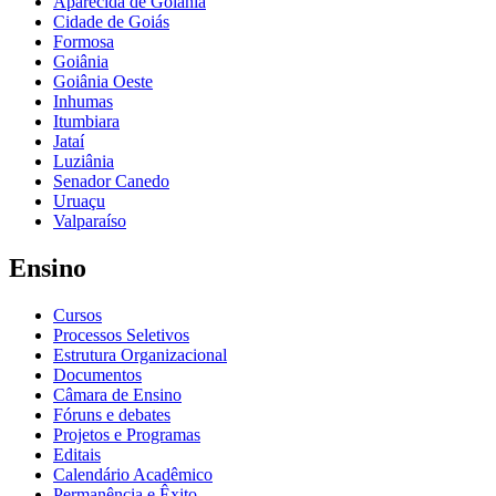
Aparecida de Goiânia
Cidade de Goiás
Formosa
Goiânia
Goiânia Oeste
Inhumas
Itumbiara
Jataí
Luziânia
Senador Canedo
Uruaçu
Valparaíso
Ensino
Cursos
Processos Seletivos
Estrutura Organizacional
Documentos
Câmara de Ensino
Fóruns e debates
Projetos e Programas
Editais
Calendário Acadêmico
Permanência e Êxito