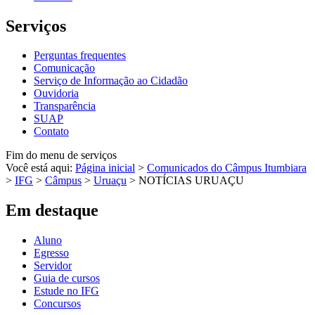
Serviços
Perguntas frequentes
Comunicação
Serviço de Informação ao Cidadão
Ouvidoria
Transparência
SUAP
Contato
Fim do menu de serviços
Você está aqui:
Página inicial
>
Comunicados do Câmpus Itumbiara
>
IFG
>
Câmpus
>
Uruaçu
>
NOTÍCIAS URUAÇU
Em destaque
Aluno
Egresso
Servidor
Guia de cursos
Estude no IFG
Concursos