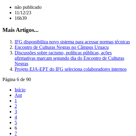
não publicado
11/12/23
16h39
Mais Artigos...
IFG disponibiliza novo sistema para acessar normas técnicas
Encontro de Culturas Negras no Câmpus Uruaçu
Discussões sobre racismo, políticas públicas, ações
afirmativas marcam segundo dia do Encontro de Culturas
Negras
Projeto EJA-EPT do IFG seleciona colaboradores internos
Página 6 de 90
Início
Ant
1
2
3
4
5
6
7