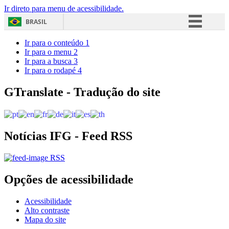
Ir direto para menu de acessibilidade.
BRASIL
Simplifique!
Ir para o conteúdo
1
Ir para o menu
2
Comunica BR
Ir para a busca
3
Ir para o rodapé
4
Participe
Acesso à informação
GTranslate - Tradução do site
Legislação
Canais
Notícias IFG - Feed RSS
RSS
Opções de acessibilidade
Acessibilidade
Alto contraste
Mapa do site