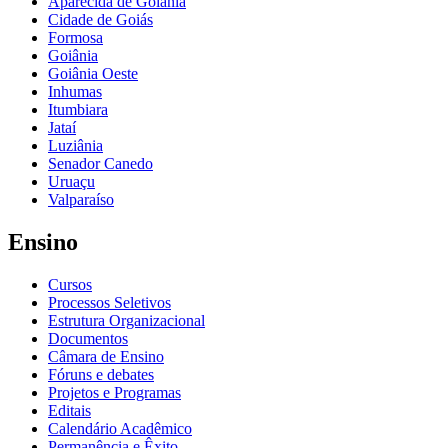
Aparecida de Goiânia
Cidade de Goiás
Formosa
Goiânia
Goiânia Oeste
Inhumas
Itumbiara
Jataí
Luziânia
Senador Canedo
Uruaçu
Valparaíso
Ensino
Cursos
Processos Seletivos
Estrutura Organizacional
Documentos
Câmara de Ensino
Fóruns e debates
Projetos e Programas
Editais
Calendário Acadêmico
Permanência e Êxito