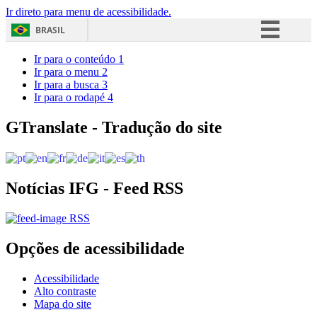
Ir direto para menu de acessibilidade.
BRASIL
Simplifique!
Ir para o conteúdo
1
Ir para o menu
2
Comunica BR
Ir para a busca
3
Ir para o rodapé
4
Participe
Acesso à informação
GTranslate - Tradução do site
Legislação
Canais
Notícias IFG - Feed RSS
RSS
Opções de acessibilidade
Acessibilidade
Alto contraste
Mapa do site