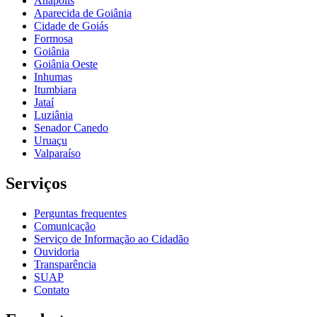
Anápolis
Aparecida de Goiânia
Cidade de Goiás
Formosa
Goiânia
Goiânia Oeste
Inhumas
Itumbiara
Jataí
Luziânia
Senador Canedo
Uruaçu
Valparaíso
Serviços
Perguntas frequentes
Comunicação
Serviço de Informação ao Cidadão
Ouvidoria
Transparência
SUAP
Contato