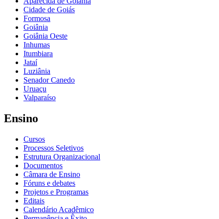
Aparecida de Goiânia
Cidade de Goiás
Formosa
Goiânia
Goiânia Oeste
Inhumas
Itumbiara
Jataí
Luziânia
Senador Canedo
Uruaçu
Valparaíso
Ensino
Cursos
Processos Seletivos
Estrutura Organizacional
Documentos
Câmara de Ensino
Fóruns e debates
Projetos e Programas
Editais
Calendário Acadêmico
Permanência e Êxito