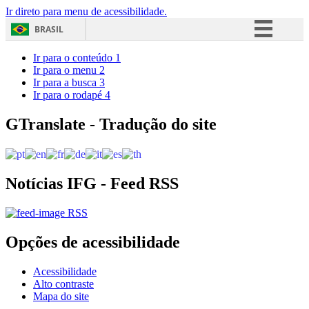
Ir direto para menu de acessibilidade.
BRASIL
Simplifique!
Ir para o conteúdo
1
Ir para o menu
2
Comunica BR
Ir para a busca
3
Ir para o rodapé
4
Participe
Acesso à informação
GTranslate - Tradução do site
Legislação
Canais
Notícias IFG - Feed RSS
RSS
Opções de acessibilidade
Acessibilidade
Alto contraste
Mapa do site