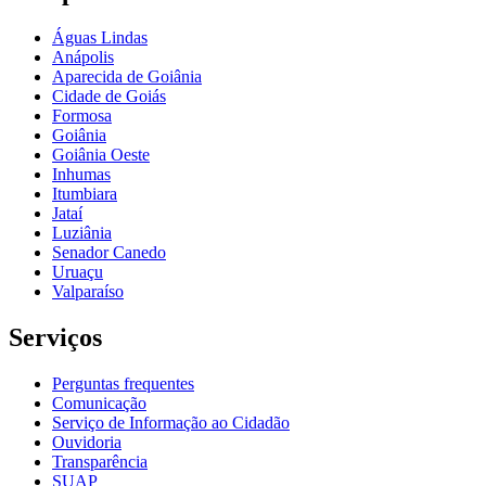
Águas Lindas
Anápolis
Aparecida de Goiânia
Cidade de Goiás
Formosa
Goiânia
Goiânia Oeste
Inhumas
Itumbiara
Jataí
Luziânia
Senador Canedo
Uruaçu
Valparaíso
Serviços
Perguntas frequentes
Comunicação
Serviço de Informação ao Cidadão
Ouvidoria
Transparência
SUAP