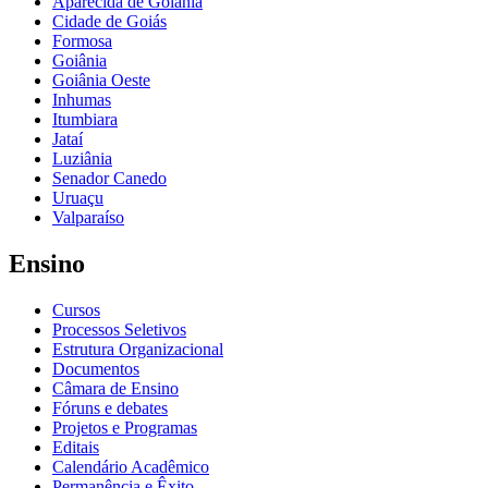
Aparecida de Goiânia
Cidade de Goiás
Formosa
Goiânia
Goiânia Oeste
Inhumas
Itumbiara
Jataí
Luziânia
Senador Canedo
Uruaçu
Valparaíso
Ensino
Cursos
Processos Seletivos
Estrutura Organizacional
Documentos
Câmara de Ensino
Fóruns e debates
Projetos e Programas
Editais
Calendário Acadêmico
Permanência e Êxito