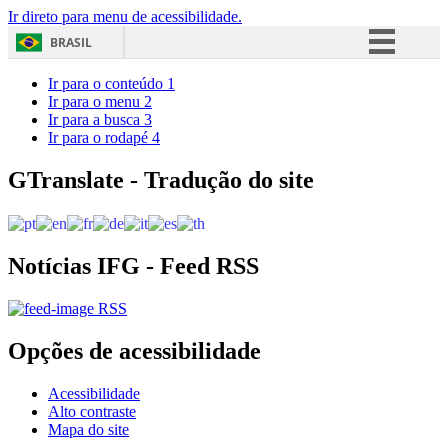
Ir direto para menu de acessibilidade.
BRASIL
Simplifique!
Ir para o conteúdo
1
Ir para o menu
2
Comunica BR
Ir para a busca
3
Ir para o rodapé
4
Participe
Acesso à informação
GTranslate - Tradução do site
Legislação
Canais
Notícias IFG - Feed RSS
RSS
Opções de acessibilidade
Acessibilidade
Alto contraste
Mapa do site