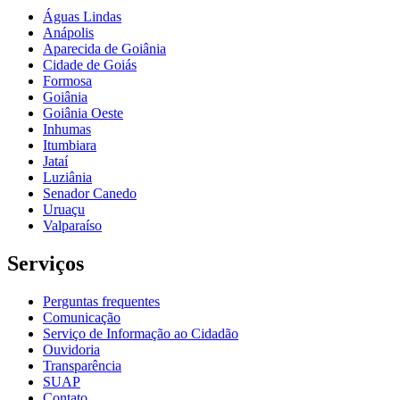
Águas Lindas
Anápolis
Aparecida de Goiânia
Cidade de Goiás
Formosa
Goiânia
Goiânia Oeste
Inhumas
Itumbiara
Jataí
Luziânia
Senador Canedo
Uruaçu
Valparaíso
Serviços
Perguntas frequentes
Comunicação
Serviço de Informação ao Cidadão
Ouvidoria
Transparência
SUAP
Contato