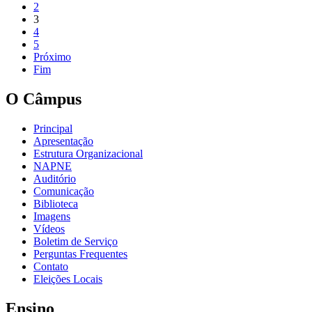
2
3
4
5
Próximo
Fim
O Câmpus
Principal
Apresentação
Estrutura Organizacional
NAPNE
Auditório
Comunicação
Biblioteca
Imagens
Vídeos
Boletim de Serviço
Perguntas Frequentes
Contato
Eleições Locais
Ensino