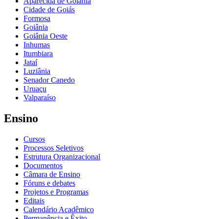
Aparecida de Goiânia
Cidade de Goiás
Formosa
Goiânia
Goiânia Oeste
Inhumas
Itumbiara
Jataí
Luziânia
Senador Canedo
Uruaçu
Valparaíso
Ensino
Cursos
Processos Seletivos
Estrutura Organizacional
Documentos
Câmara de Ensino
Fóruns e debates
Projetos e Programas
Editais
Calendário Acadêmico
Permanência e Êxito