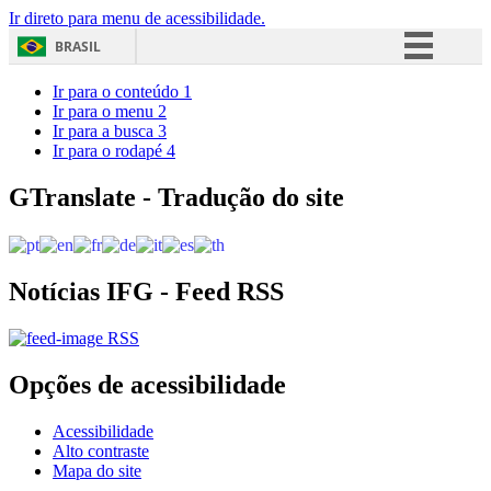
Ir direto para menu de acessibilidade.
BRASIL
Simplifique!
Ir para o conteúdo
1
Ir para o menu
2
Comunica BR
Ir para a busca
3
Ir para o rodapé
4
Participe
Acesso à informação
GTranslate - Tradução do site
Legislação
Canais
Notícias IFG - Feed RSS
RSS
Opções de acessibilidade
Acessibilidade
Alto contraste
Mapa do site