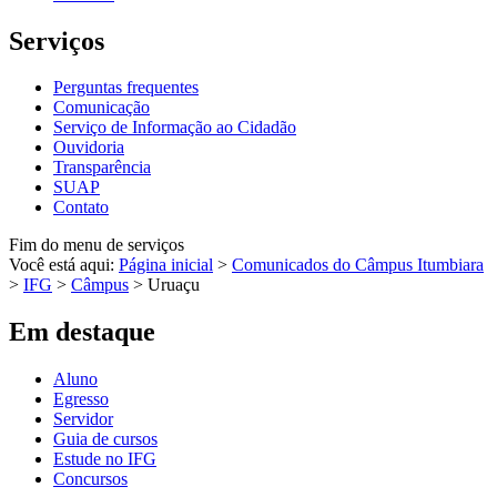
Serviços
Perguntas frequentes
Comunicação
Serviço de Informação ao Cidadão
Ouvidoria
Transparência
SUAP
Contato
Fim do menu de serviços
Você está aqui:
Página inicial
>
Comunicados do Câmpus Itumbiara
>
IFG
>
Câmpus
>
Uruaçu
Em destaque
Aluno
Egresso
Servidor
Guia de cursos
Estude no IFG
Concursos