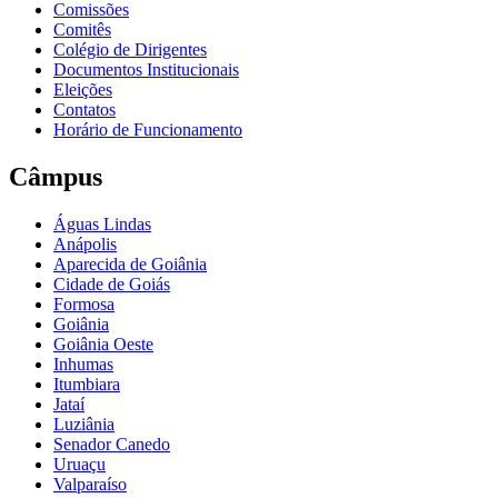
Comissões
Comitês
Colégio de Dirigentes
Documentos Institucionais
Eleições
Contatos
Horário de Funcionamento
Câmpus
Águas Lindas
Anápolis
Aparecida de Goiânia
Cidade de Goiás
Formosa
Goiânia
Goiânia Oeste
Inhumas
Itumbiara
Jataí
Luziânia
Senador Canedo
Uruaçu
Valparaíso