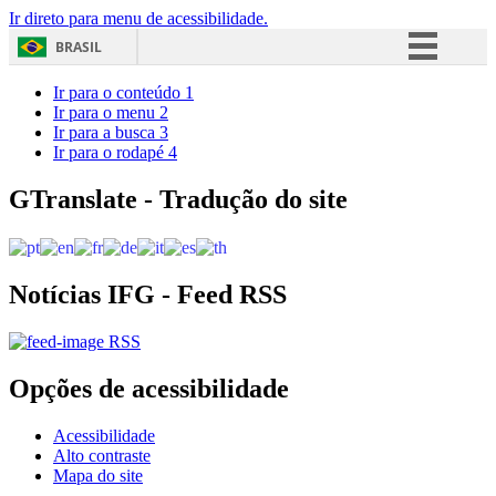
Ir direto para menu de acessibilidade.
BRASIL
Simplifique!
Ir para o conteúdo
1
Ir para o menu
2
Comunica BR
Ir para a busca
3
Ir para o rodapé
4
Participe
Acesso à informação
GTranslate - Tradução do site
Legislação
Canais
Notícias IFG - Feed RSS
RSS
Opções de acessibilidade
Acessibilidade
Alto contraste
Mapa do site