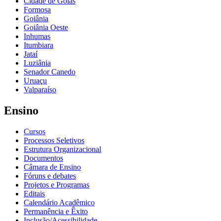
Cidade de Goiás
Formosa
Goiânia
Goiânia Oeste
Inhumas
Itumbiara
Jataí
Luziânia
Senador Canedo
Uruaçu
Valparaíso
Ensino
Cursos
Processos Seletivos
Estrutura Organizacional
Documentos
Câmara de Ensino
Fóruns e debates
Projetos e Programas
Editais
Calendário Acadêmico
Permanência e Êxito
Inclusão/Acessibilidade