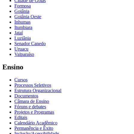
Cidade de Goiás
Formosa
Goiânia
Goiânia Oeste
Inhumas
Itumbiara
Jataí
Luziânia
Senador Canedo
Uruaçu
Valparaíso
Ensino
Cursos
Processos Seletivos
Estrutura Organizacional
Documentos
Câmara de Ensino
Fóruns e debates
Projetos e Programas
Editais
Calendário Acadêmico
Permanência e Êxito
Inclusão/Acessibilidade