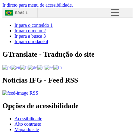
Ir direto para menu de acessibilidade.
BRASIL
Simplifique!
Ir para o conteúdo
1
Ir para o menu
2
Comunica BR
Ir para a busca
3
Ir para o rodapé
4
Participe
Acesso à informação
GTranslate - Tradução do site
Legislação
Canais
Notícias IFG - Feed RSS
RSS
Opções de acessibilidade
Acessibilidade
Alto contraste
Mapa do site