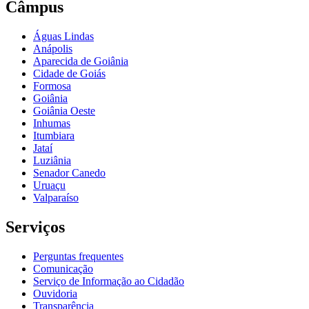
Câmpus
Águas Lindas
Anápolis
Aparecida de Goiânia
Cidade de Goiás
Formosa
Goiânia
Goiânia Oeste
Inhumas
Itumbiara
Jataí
Luziânia
Senador Canedo
Uruaçu
Valparaíso
Serviços
Perguntas frequentes
Comunicação
Serviço de Informação ao Cidadão
Ouvidoria
Transparência