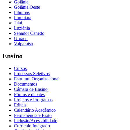
Goiânia
Goiânia Oeste
Inhumas
Itumbiara
Jataí
Luziânia
Senador Canedo
Uruaçu
Valparaíso
Ensino
Cursos
Processos Seletivos
Estrutura Organizacional
Documentos
Câmara de Ensino
Fóruns e debates
Projetos e Programas
Editais
Calendário Acadêmico
Permanência e Êxito
Inclusão/Acessibilidade
Currículo Integrado