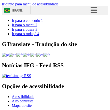
Ir direto para menu de acessibilidade.
BRASIL
Simplifique!
Ir para o conteúdo
1
Ir para o menu
2
Comunica BR
Ir para a busca
3
Ir para o rodapé
4
Participe
Acesso à informação
GTranslate - Tradução do site
Legislação
Canais
Notícias IFG - Feed RSS
RSS
Opções de acessibilidade
Acessibilidade
Alto contraste
Mapa do site