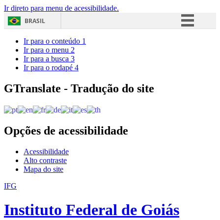
Ir direto para menu de acessibilidade.
BRASIL
Simplifique!
Ir para o conteúdo
1
Ir para o menu
2
Comunica BR
Ir para a busca
3
Ir para o rodapé
4
Participe
Acesso à informação
GTranslate - Tradução do site
Legislação
Canais
Opções de acessibilidade
Acessibilidade
Alto contraste
Mapa do site
IFG
Instituto Federal de Goiás