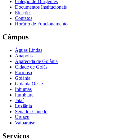
Colégio de Dirigentes
Documentos Institucionais
Eleições
Contatos
Horário de Funcionamento
Câmpus
Águas Lindas
Anápolis
Aparecida de Goiânia
Cidade de Goiás
Formosa
Goiânia
Goiânia Oeste
Inhumas
Itumbiara
Jataí
Luziânia
Senador Canedo
Uruaçu
Valparaíso
Serviços