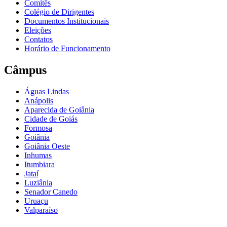
Comitês
Colégio de Dirigentes
Documentos Institucionais
Eleições
Contatos
Horário de Funcionamento
Câmpus
Águas Lindas
Anápolis
Aparecida de Goiânia
Cidade de Goiás
Formosa
Goiânia
Goiânia Oeste
Inhumas
Itumbiara
Jataí
Luziânia
Senador Canedo
Uruaçu
Valparaíso