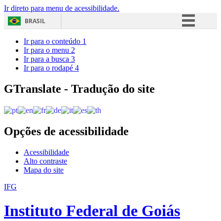
Ir direto para menu de acessibilidade.
BRASIL
Simplifique!
Ir para o conteúdo
1
Ir para o menu
2
Comunica BR
Ir para a busca
3
Ir para o rodapé
4
Participe
Acesso à informação
GTranslate - Tradução do site
Legislação
Canais
Opções de acessibilidade
Acessibilidade
Alto contraste
Mapa do site
IFG
Instituto Federal de Goiás