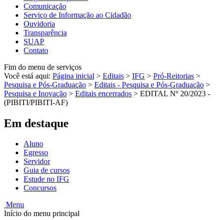
Comunicação
Serviço de Informação ao Cidadão
Ouvidoria
Transparência
SUAP
Contato
Fim do menu de serviços
Você está aqui:
Página inicial
>
Editais
>
IFG
>
Pró-Reitorias
>
Pesquisa e Pós-Graduação
>
Editais - Pesquisa e Pós-Graduação
>
Pesquisa e Inovação
>
Editais encerrados
>
EDITAL Nº 20/2023 -
(PIBITI/PIBITI-AF)
Em destaque
Aluno
Egresso
Servidor
Guia de cursos
Estude no IFG
Concursos
Menu
Início do menu principal