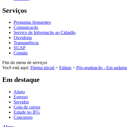
Serviços
Perguntas frequentes
Comunicação
Serviço de Informação ao Cidadão
Ouvidoria
Transparência
SUAP
Contato
Fim do menu de serviços
Você está aqui:
Página inicial
>
Editais
>
Pós-graduação - Em andam
Em destaque
Aluno
Egresso
Servidor
Guia de cursos
Estude no IFG
Concursos
Menu