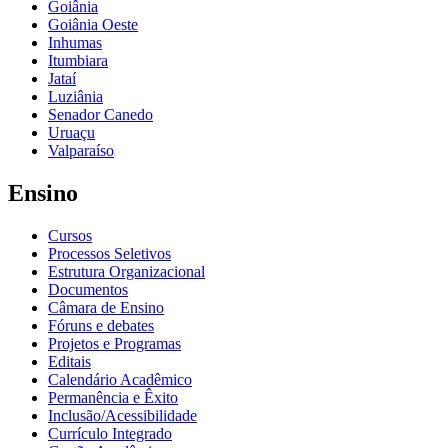
Goiânia
Goiânia Oeste
Inhumas
Itumbiara
Jataí
Luziânia
Senador Canedo
Uruaçu
Valparaíso
Ensino
Cursos
Processos Seletivos
Estrutura Organizacional
Documentos
Câmara de Ensino
Fóruns e debates
Projetos e Programas
Editais
Calendário Acadêmico
Permanência e Êxito
Inclusão/Acessibilidade
Currículo Integrado