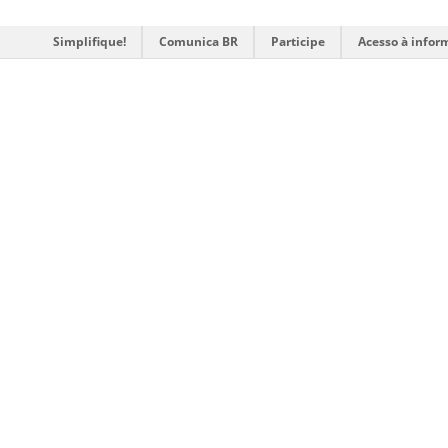
Simplifique!
Comunica BR
Participe
Acesso à infor