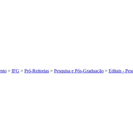
ento
>
IFG
>
Pró-Reitorias
>
Pesquisa e Pós-Graduação
>
Editais - Pe