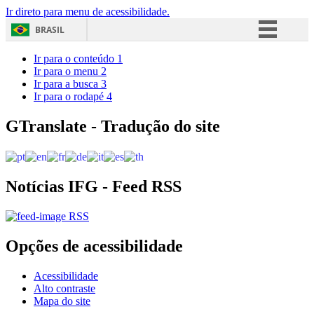
Ir direto para menu de acessibilidade.
BRASIL
Simplifique!
Ir para o conteúdo
1
Ir para o menu
2
Comunica BR
Ir para a busca
3
Ir para o rodapé
4
Participe
Acesso à informação
GTranslate - Tradução do site
Legislação
Canais
Notícias IFG - Feed RSS
RSS
Opções de acessibilidade
Acessibilidade
Alto contraste
Mapa do site