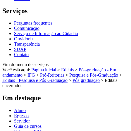
Serviços
Perguntas frequentes
Comunicação
Serviço de Informação ao Cidadão
Ouvidoria
Transparência
SUAP
Contato
Fim do menu de serviços
Você está aqui:
Página inicial
>
Editais
>
Pós-graduação - Em
andamento
>
IFG
>
Pró-Reitorias
>
Pesquisa e Pós-Graduação
>
Editais - Pesquisa e Pós-Graduação
>
Pós-graduação
>
Editais
encerrados
Em destaque
Aluno
Egresso
Servidor
Guia de cursos