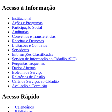
Acesso à Informação
Institucional
Ações e Programas
Participação Social
Auditorias
Convênios e Transferências
Receitas e Despesas
Licitações e Contratos
Servidores
Informações Classificadas
Serviço de Informação ao Cidadão (SIC)
Perguntas frequentes
Dados Abertos
Boletim de Serviço
Relatórios de Gestão
Carta de Serviços ao Cidadão
Avaliação e Correição
Acesso Rápido
Calendários
Bibliotecas