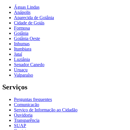
Águas Lindas
Anápolis
Aparecida de Goiânia
Cidade de Goiás
Formosa
Goiânia
Goiânia Oeste
Inhumas
Itumbiara
Jataí
Luziânia
Senador Canedo
Uruaçu
Valparaíso
Serviços
Perguntas frequentes
Comunicação
Serviço de Informação ao Cidadão
Ouvidoria
Transparência
SUAP