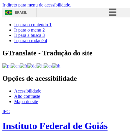
Ir direto para menu de acessibilidade.
BRASIL
Simplifique!
Ir para o conteúdo
1
Ir para o menu
2
Comunica BR
Ir para a busca
3
Ir para o rodapé
4
Participe
Acesso à informação
GTranslate - Tradução do site
Legislação
Canais
Opções de acessibilidade
Acessibilidade
Alto contraste
Mapa do site
IFG
Instituto Federal de Goiás