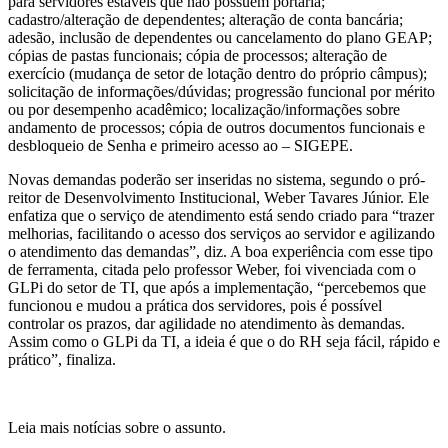
para servidores estáveis que não possuem portaria;
cadastro/alteração de dependentes; alteração de conta bancária;
adesão, inclusão de dependentes ou cancelamento do plano GEAP;
cópias de pastas funcionais; cópia de processos; alteração de
exercício (mudança de setor de lotação dentro do próprio câmpus);
solicitação de informações/dúvidas; progressão funcional por mérito
ou por desempenho acadêmico; localização/informações sobre
andamento de processos; cópia de outros documentos funcionais e
desbloqueio de Senha e primeiro acesso ao – SIGEPE.
Novas demandas poderão ser inseridas no sistema, segundo o pró-
reitor de Desenvolvimento Institucional, Weber Tavares Júnior. Ele
enfatiza que o serviço de atendimento está sendo criado para “trazer
melhorias, facilitando o acesso dos serviços ao servidor e agilizando
o atendimento das demandas”, diz. A boa experiência com esse tipo
de ferramenta, citada pelo professor Weber, foi vivenciada com o
GLPi do setor de TI, que após a implementação, “percebemos que
funcionou e mudou a prática dos servidores, pois é possível
controlar os prazos, dar agilidade no atendimento às demandas.
Assim como o GLPi da TI, a ideia é que o do RH seja fácil, rápido e
prático”, finaliza.
Leia mais notícias sobre o assunto.