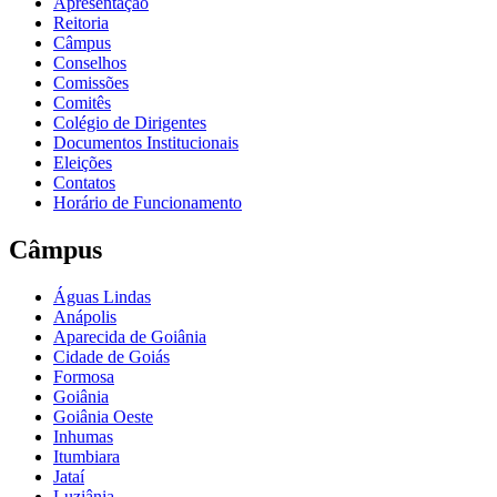
Apresentação
Reitoria
Câmpus
Conselhos
Comissões
Comitês
Colégio de Dirigentes
Documentos Institucionais
Eleições
Contatos
Horário de Funcionamento
Câmpus
Águas Lindas
Anápolis
Aparecida de Goiânia
Cidade de Goiás
Formosa
Goiânia
Goiânia Oeste
Inhumas
Itumbiara
Jataí
Luziânia