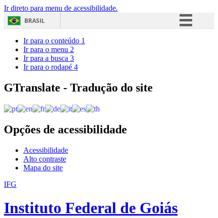
Ir direto para menu de acessibilidade.
BRASIL
Simplifique!
Ir para o conteúdo
1
Ir para o menu
2
Comunica BR
Ir para a busca
3
Ir para o rodapé
4
Participe
Acesso à informação
GTranslate - Tradução do site
Legislação
Canais
Opções de acessibilidade
Acessibilidade
Alto contraste
Mapa do site
IFG
Instituto Federal de Goiás