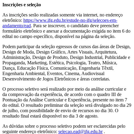
Inscrições e seleção
As inscrições serão realizadas somente via internet, no endereço
eletrônico:
https://www.ifg.edu.br/estude-no-ifg/selecoes-em-
andamento/ead
. Para se inscrever, o candidato deve preencher
formulário eletrônico e anexar a documentação exigida no item 6 do
edital no campo específico, disponível na página da seleção.
Podem participar da seleção egressos de cursos das áreas de Design,
Design de Moda, Design Gráfico, Artes Visuais, Arquitetura,
Administração, Design de Produto, Design Industrial, Publicidade e
Propaganda, Marketing, Estética, Psicologia, Teatro, Música,
Dança, Educação Física, Comunicação, Engenharia Têxtil,
Engenharia Ambiental, Eventos, Cinema, Audiovisual
Desenvolvimento de Jogos Eletrônicos e áreas correlatas.
O processo seletivo será realizado por meio da análise curricular e
da comprovação da experiência, de acordo com o quadro III de
Pontuação da Análise Curricular e Experiência, presente no item 7
do edital. O resultado preliminar da seleção será divulgado no dia 29
de julho, com possibilidade de envio de recursos no dia 30. O
resultado final estará disponível no dia 3 de agosto.
As dúvidas sobre o processo seletivo podem ser esclarecidas pelo
seguinte endereço eletrônico:
selecao.ead@ifg.edu.br
.