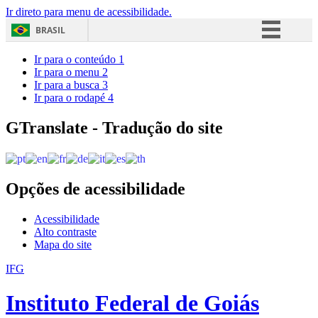
Ir direto para menu de acessibilidade.
BRASIL
Simplifique!
Ir para o conteúdo
1
Ir para o menu
2
Comunica BR
Ir para a busca
3
Ir para o rodapé
4
Participe
Acesso à informação
GTranslate - Tradução do site
Legislação
Canais
Opções de acessibilidade
Acessibilidade
Alto contraste
Mapa do site
IFG
Instituto Federal de Goiás