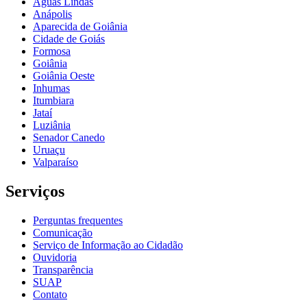
Águas Lindas
Anápolis
Aparecida de Goiânia
Cidade de Goiás
Formosa
Goiânia
Goiânia Oeste
Inhumas
Itumbiara
Jataí
Luziânia
Senador Canedo
Uruaçu
Valparaíso
Serviços
Perguntas frequentes
Comunicação
Serviço de Informação ao Cidadão
Ouvidoria
Transparência
SUAP
Contato