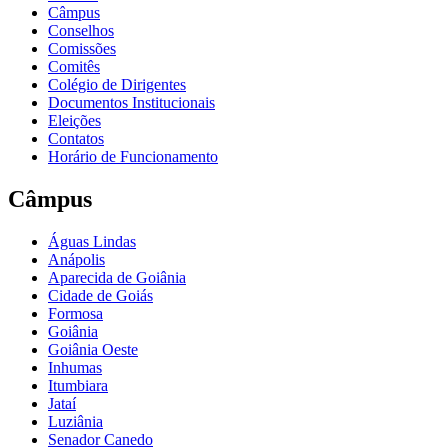
Câmpus
Conselhos
Comissões
Comitês
Colégio de Dirigentes
Documentos Institucionais
Eleições
Contatos
Horário de Funcionamento
Câmpus
Águas Lindas
Anápolis
Aparecida de Goiânia
Cidade de Goiás
Formosa
Goiânia
Goiânia Oeste
Inhumas
Itumbiara
Jataí
Luziânia
Senador Canedo