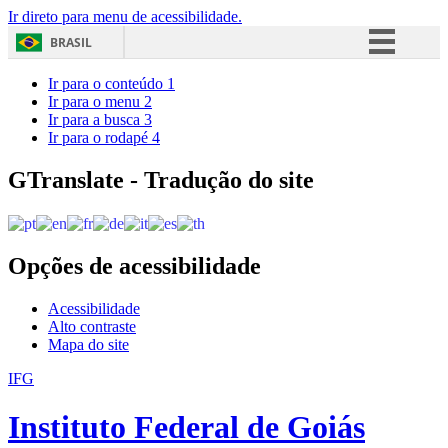
Ir direto para menu de acessibilidade.
BRASIL
Simplifique!
Ir para o conteúdo
1
Ir para o menu
2
Comunica BR
Ir para a busca
3
Ir para o rodapé
4
Participe
Acesso à informação
GTranslate - Tradução do site
Legislação
Canais
Opções de acessibilidade
Acessibilidade
Alto contraste
Mapa do site
IFG
Instituto Federal de Goiás