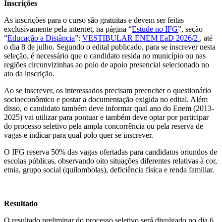
Inscrições
As inscrições para o curso são gratuitas e devem ser feitas
exclusivamente pela internet, na página “
Estude no IFG
”, seção
“
Educação a Distância
”:
VESTIBULAR ENEM EaD 2026/2
, até
o dia 8 de julho. Segundo o edital publicado, para se inscrever nesta
seleção, é necessário que o candidato resida no município ou nas
regiões circunvizinhas ao polo de apoio presencial selecionado no
ato da inscrição.
Ao se inscrever, os interessados precisam preencher o questionário
socioeconômico e postar a documentação exigida no edital. Além
disso, o candidato também deve informar qual ano do Enem (2013-
2025) vai utilizar para pontuar e também deve optar por participar
do processo seletivo pela ampla concorrência ou pela reserva de
vagas e indicar para qual polo quer se inscrever.
O IFG reserva 50% das vagas ofertadas para candidatos oriundos de
escolas públicas, observando oito situações diferentes relativas à cor,
etnia, grupo social (quilombolas), deficiência física e renda familiar.
Resultado
O resultado preliminar do processo seletivo será divulgado no dia 6