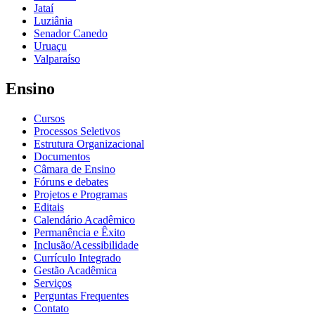
Jataí
Luziânia
Senador Canedo
Uruaçu
Valparaíso
Ensino
Cursos
Processos Seletivos
Estrutura Organizacional
Documentos
Câmara de Ensino
Fóruns e debates
Projetos e Programas
Editais
Calendário Acadêmico
Permanência e Êxito
Inclusão/Acessibilidade
Currículo Integrado
Gestão Acadêmica
Serviços
Perguntas Frequentes
Contato