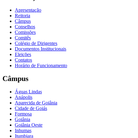
Apresentação
Reitoria
Câmpus
Conselhos
Comissões
Comitês
Colégio de Dirigentes
Documentos Institucionais
Eleições
Contatos
Horário de Funcionamento
Câmpus
Águas Lindas
Anápolis
Aparecida de Goiânia
Cidade de Goiás
Formosa
Goiânia
Goiânia Oeste
Inhumas
Itumbiara