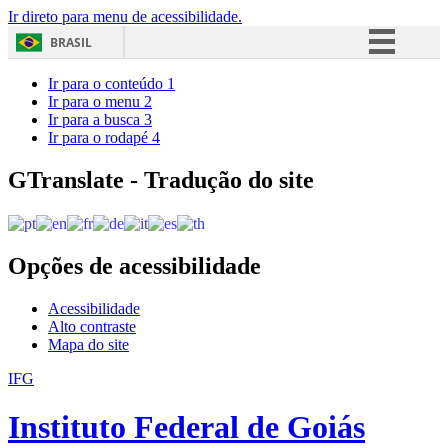
Ir direto para menu de acessibilidade.
BRASIL
Simplifique!
Ir para o conteúdo
1
Ir para o menu
2
Comunica BR
Ir para a busca
3
Ir para o rodapé
4
Participe
Acesso à informação
GTranslate - Tradução do site
Legislação
Canais
Opções de acessibilidade
Acessibilidade
Alto contraste
Mapa do site
IFG
Instituto Federal de Goiás