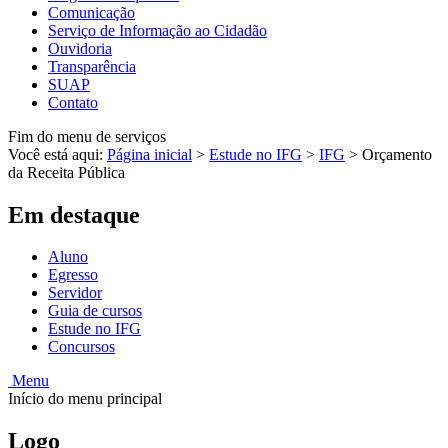
Comunicação
Serviço de Informação ao Cidadão
Ouvidoria
Transparência
SUAP
Contato
Fim do menu de serviços
Você está aqui:
Página inicial
>
Estude no IFG
>
IFG
>
Orçamento
da Receita Pública
Em destaque
Aluno
Egresso
Servidor
Guia de cursos
Estude no IFG
Concursos
Menu
Início do menu principal
Logo