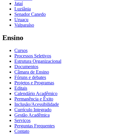
Jataí
Luziânia
Senador Canedo
Uruaçu
Valparaíso
Ensino
Cursos
Processos Seletivos
Estrutura Organizacional
Documentos
Câmara de Ensino
Fóruns e debates
Projetos e Programas
Editais
Calendário Acadêmico
Permanência e Êxito
Inclusão/Acessibilidade
Currículo Integrado
Gestão Acadêmica
Serviços
Perguntas Frequentes
Contato