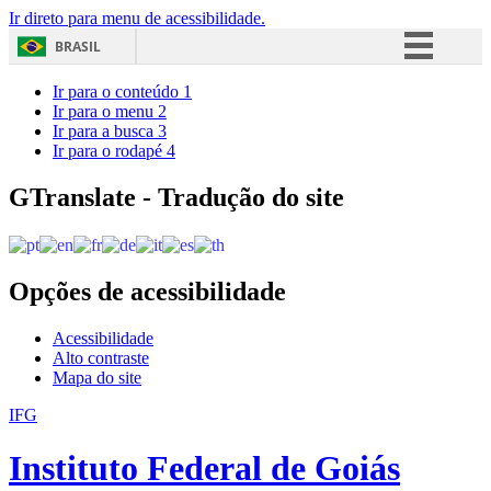
Ir direto para menu de acessibilidade.
BRASIL
Simplifique!
Ir para o conteúdo
1
Ir para o menu
2
Comunica BR
Ir para a busca
3
Ir para o rodapé
4
Participe
Acesso à informação
GTranslate - Tradução do site
Legislação
Canais
Opções de acessibilidade
Acessibilidade
Alto contraste
Mapa do site
IFG
Instituto Federal de Goiás