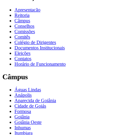
Apresentação
Reitoria
Câmpus
Conselhos
Comissões
Comitês
Colégio de Dirigentes
Documentos Institucionais
Eleições
Contatos
Horário de Funcionamento
Câmpus
Águas Lindas
Anápolis
Aparecida de Goiânia
Cidade de Goiás
Formosa
Goiânia
Goiânia Oeste
Inhumas
Itumbiara