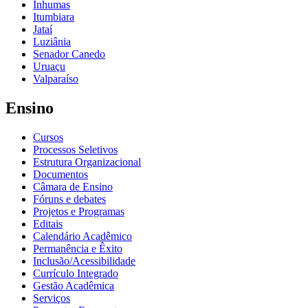
Inhumas
Itumbiara
Jataí
Luziânia
Senador Canedo
Uruaçu
Valparaíso
Ensino
Cursos
Processos Seletivos
Estrutura Organizacional
Documentos
Câmara de Ensino
Fóruns e debates
Projetos e Programas
Editais
Calendário Acadêmico
Permanência e Êxito
Inclusão/Acessibilidade
Currículo Integrado
Gestão Acadêmica
Serviços