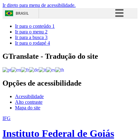
Ir direto para menu de acessibilidade.
BRASIL
Simplifique!
Ir para o conteúdo
1
Ir para o menu
2
Comunica BR
Ir para a busca
3
Ir para o rodapé
4
Participe
Acesso à informação
GTranslate - Tradução do site
Legislação
Canais
Opções de acessibilidade
Acessibilidade
Alto contraste
Mapa do site
IFG
Instituto Federal de Goiás