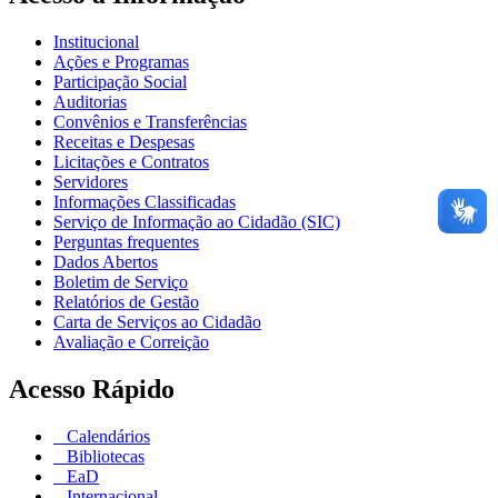
Institucional
Ações e Programas
Participação Social
Auditorias
Convênios e Transferências
Receitas e Despesas
Licitações e Contratos
Servidores
Informações Classificadas
Serviço de Informação ao Cidadão (SIC)
Perguntas frequentes
Dados Abertos
Boletim de Serviço
Relatórios de Gestão
Carta de Serviços ao Cidadão
Avaliação e Correição
Acesso Rápido
Calendários
Bibliotecas
EaD
Internacional