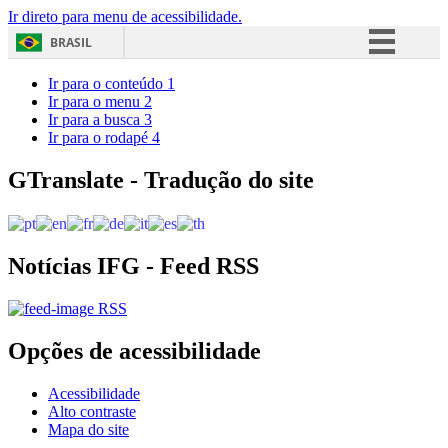
Ir direto para menu de acessibilidade.
BRASIL
Simplifique!
Ir para o conteúdo
1
Ir para o menu
2
Comunica BR
Ir para a busca
3
Ir para o rodapé
4
Participe
Acesso à informação
GTranslate - Tradução do site
Legislação
Canais
Notícias IFG - Feed RSS
RSS
Opções de acessibilidade
Acessibilidade
Alto contraste
Mapa do site