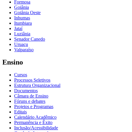
Formosa
Goiânia
Goiânia Oeste
Inhumas
Itumbiara
Jataí
Luziânia
Senador Canedo
Uruaçu
Valparaíso
Ensino
Cursos
Processos Seletivos
Estrutura Organizacional
Documentos
Câmara de Ensino
Fóruns e debates
Projetos e Programas
Editais
Calendário Acadêmico
Permanência e Êxito
Inclusão/Acessibilidade