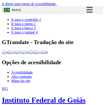
Ir direto para menu de acessibilidade.
BRASIL
Simplifique!
Ir para o conteúdo
1
Ir para o menu
2
Comunica BR
Ir para a busca
3
Ir para o rodapé
4
Participe
Acesso à informação
GTranslate - Tradução do site
Legislação
Canais
Opções de acessibilidade
Acessibilidade
Alto contraste
Mapa do site
IFG
Instituto Federal de Goiás