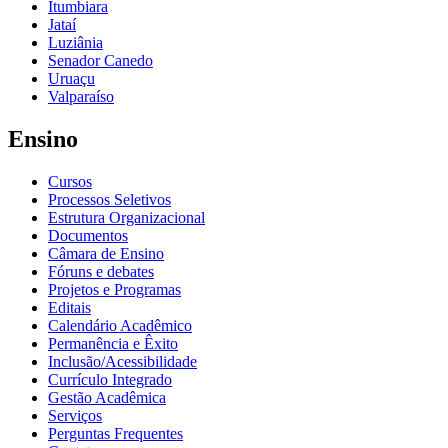
Itumbiara
Jataí
Luziânia
Senador Canedo
Uruaçu
Valparaíso
Ensino
Cursos
Processos Seletivos
Estrutura Organizacional
Documentos
Câmara de Ensino
Fóruns e debates
Projetos e Programas
Editais
Calendário Acadêmico
Permanência e Êxito
Inclusão/Acessibilidade
Currículo Integrado
Gestão Acadêmica
Serviços
Perguntas Frequentes