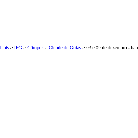
itais
>
IFG
>
Câmpus
>
Cidade de Goiás
>
03 e 09 de dezembro - ban