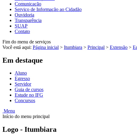
Comunicação
Serviço de Informação ao Cidadão
Ouvidoria
Transparência
SUAP
Contato
Fim do menu de serviços
Você está aqui:
Página inicial
>
Itumbiara
>
Principal
>
Extensão
>
Ed
Em destaque
Aluno
Egresso
Servidor
Guia de cursos
Estude no IFG
Concursos
Menu
Início do menu principal
Logo - Itumbiara