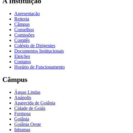
A Instituição
Apresentação
Reitoria
Câmpus
Conselhos
Comissões
Comitês
Colégio de Dirigentes
Documentos Institucionais
Eleições
Contatos
Horário de Funcionamento
Câmpus
Águas Lindas
Anápolis
Aparecida de Goiânia
Cidade de Goiás
Formosa
Goiânia
Goiânia Oeste
Inhumas