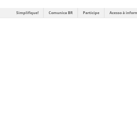
Simplifique!
Comunica BR
Participe
Acesso à infor