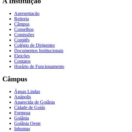
A Instituição
Apresentação
Reitoria
Câmpus
Conselhos
Comissões
Comitês
Colégio de Dirigentes
Documentos Institucionais
Eleições
Contatos
Horário de Funcionamento
Câmpus
Águas Lindas
Anápolis
Aparecida de Goiânia
Cidade de Goiás
Formosa
Goiânia
Goiânia Oeste
Inhumas