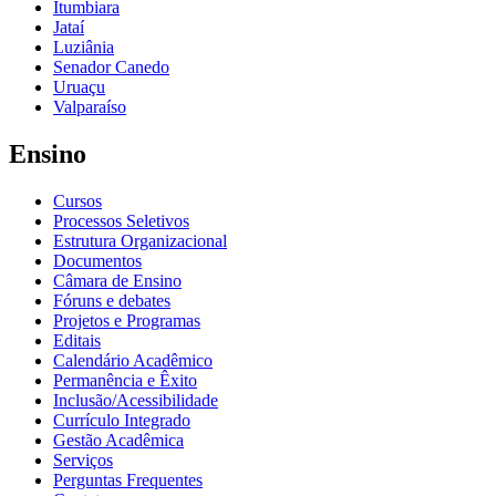
Itumbiara
Jataí
Luziânia
Senador Canedo
Uruaçu
Valparaíso
Ensino
Cursos
Processos Seletivos
Estrutura Organizacional
Documentos
Câmara de Ensino
Fóruns e debates
Projetos e Programas
Editais
Calendário Acadêmico
Permanência e Êxito
Inclusão/Acessibilidade
Currículo Integrado
Gestão Acadêmica
Serviços
Perguntas Frequentes