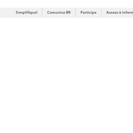
Simplifique!
Comunica BR
Participe
Acesso à infor