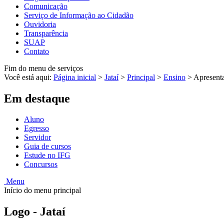
Comunicação
Serviço de Informação ao Cidadão
Ouvidoria
Transparência
SUAP
Contato
Fim do menu de serviços
Você está aqui:
Página inicial
>
Jataí
>
Principal
>
Ensino
>
Apresent
Em destaque
Aluno
Egresso
Servidor
Guia de cursos
Estude no IFG
Concursos
Menu
Início do menu principal
Logo - Jataí