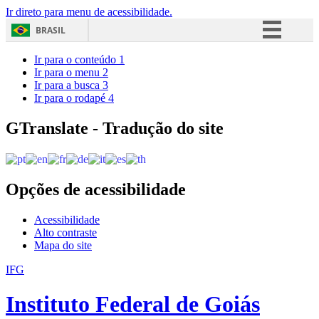
Ir direto para menu de acessibilidade.
BRASIL
Simplifique!
Ir para o conteúdo
1
Ir para o menu
2
Comunica BR
Ir para a busca
3
Ir para o rodapé
4
Participe
Acesso à informação
GTranslate - Tradução do site
Legislação
Canais
Opções de acessibilidade
Acessibilidade
Alto contraste
Mapa do site
IFG
Instituto Federal de Goiás