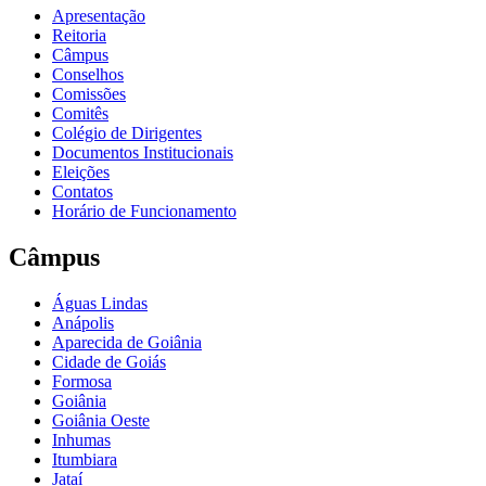
Apresentação
Reitoria
Câmpus
Conselhos
Comissões
Comitês
Colégio de Dirigentes
Documentos Institucionais
Eleições
Contatos
Horário de Funcionamento
Câmpus
Águas Lindas
Anápolis
Aparecida de Goiânia
Cidade de Goiás
Formosa
Goiânia
Goiânia Oeste
Inhumas
Itumbiara
Jataí