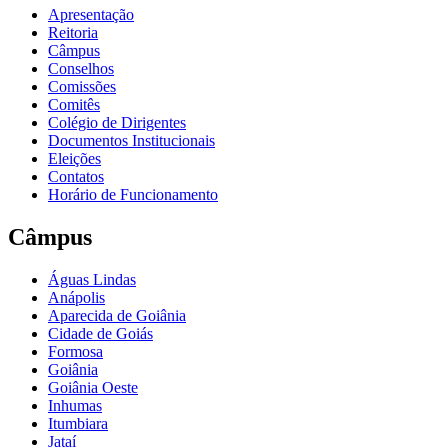
Apresentação
Reitoria
Câmpus
Conselhos
Comissões
Comitês
Colégio de Dirigentes
Documentos Institucionais
Eleições
Contatos
Horário de Funcionamento
Câmpus
Águas Lindas
Anápolis
Aparecida de Goiânia
Cidade de Goiás
Formosa
Goiânia
Goiânia Oeste
Inhumas
Itumbiara
Jataí