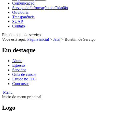
Comunicação
Serviço de Informação ao Cidadão
Ouvidoria
Transparência
SUAP
Contato
Fim do menu de serviços
Você está aqui:
Página inicial
>
Jataí
>
Boletim de Serviço
Em destaque
Aluno
Egresso
Servidor
Guia de cursos
Estude no IFG
Concursos
Menu
Início do menu principal
Logo