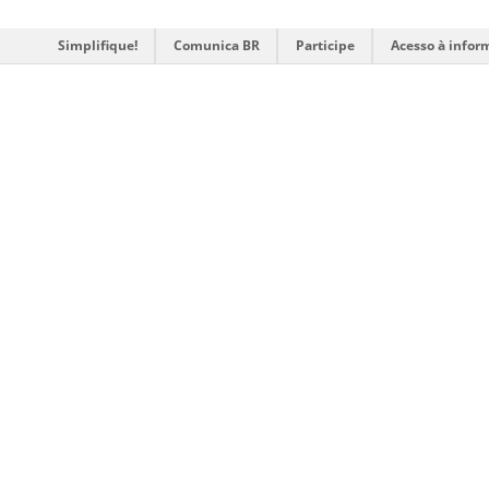
Simplifique!
Comunica BR
Participe
Acesso à infor