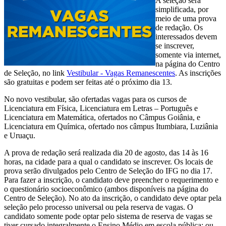
A seleção será
simplificada, por
meio de uma prova
de redação. Os
interessados devem
se inscrever,
somente via internet,
na página do Centro
de Seleção, no link
Vestibular - Vagas Remanescentes
. As inscrições
são gratuitas e podem ser feitas até o próximo dia 13.
No novo vestibular, são ofertadas vagas para os cursos de
Licenciatura em Física, Licenciatura em Letras – Português e
Licenciatura em Matemática, ofertados no Câmpus Goiânia, e
Licenciatura em Química, ofertado nos câmpus Itumbiara, Luziânia
e Uruaçu.
A prova de redação será realizada dia 20 de agosto, das 14 às 16
horas, na cidade para a qual o candidato se inscrever. Os locais de
prova serão divulgados pelo Centro de Seleção do IFG no dia 17.
Para fazer a inscrição, o candidato deve preencher o requerimento e
o questionário socioeconômico (ambos disponíveis na página do
Centro de Seleção). No ato da inscrição, o candidato deve optar pela
seleção pelo processo universal ou pela reserva de vagas. O
candidato somente pode optar pelo sistema de reserva de vagas se
tiver cursado integralmente o Ensino Médio em escola pública; ou