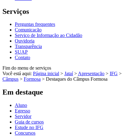
Serviços
Perguntas frequentes
Comunicação
Serviço de Informação ao Cidadão
Ouvidoria
Transparência
SUAP
Contato
Fim do menu de serviços
Você está aqui:
Página inicial
>
Jataí
>
Apresentação
>
IFG
>
Câmpus
>
Formosa
>
Destaques do Câmpus Formosa
Em destaque
Aluno
Egresso
Servidor
Guia de cursos
Estude no IFG
Concursos