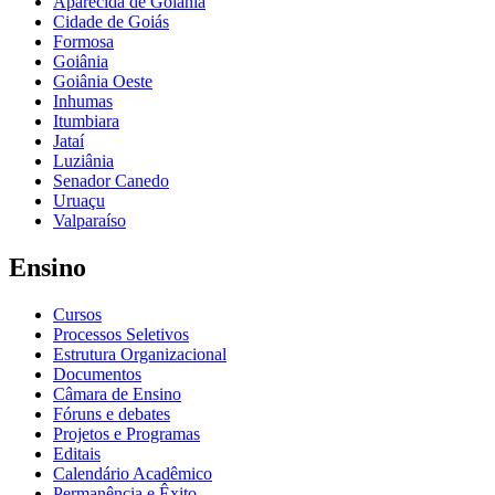
Aparecida de Goiânia
Cidade de Goiás
Formosa
Goiânia
Goiânia Oeste
Inhumas
Itumbiara
Jataí
Luziânia
Senador Canedo
Uruaçu
Valparaíso
Ensino
Cursos
Processos Seletivos
Estrutura Organizacional
Documentos
Câmara de Ensino
Fóruns e debates
Projetos e Programas
Editais
Calendário Acadêmico
Permanência e Êxito