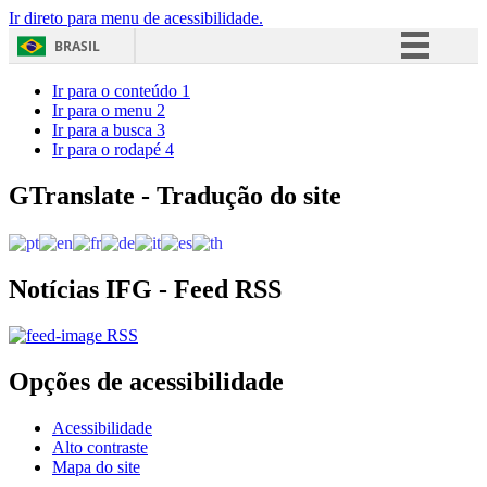
Ir direto para menu de acessibilidade.
BRASIL
Simplifique!
Ir para o conteúdo
1
Ir para o menu
2
Comunica BR
Ir para a busca
3
Ir para o rodapé
4
Participe
Acesso à informação
GTranslate - Tradução do site
Legislação
Canais
Notícias IFG - Feed RSS
RSS
Opções de acessibilidade
Acessibilidade
Alto contraste
Mapa do site