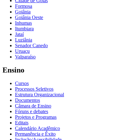
Cidade de Goiás
Formosa
Goiânia
Goiânia Oeste
Inhumas
Itumbiara
Jataí
Luziânia
Senador Canedo
Uruaçu
Valparaíso
Ensino
Cursos
Processos Seletivos
Estrutura Organizacional
Documentos
Câmara de Ensino
Fóruns e debates
Projetos e Programas
Editais
Calendário Acadêmico
Permanência e Êxito
Inclusão/Acessibilidade