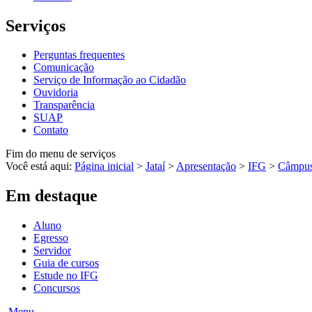
Serviços
Perguntas frequentes
Comunicação
Serviço de Informação ao Cidadão
Ouvidoria
Transparência
SUAP
Contato
Fim do menu de serviços
Você está aqui:
Página inicial
>
Jataí
>
Apresentação
>
IFG
>
Câmpu
Em destaque
Aluno
Egresso
Servidor
Guia de cursos
Estude no IFG
Concursos
Menu