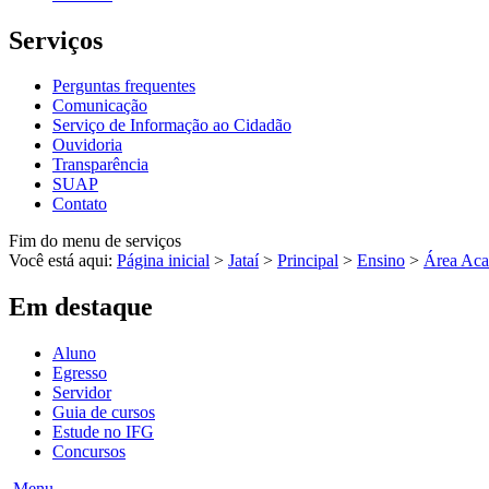
Serviços
Perguntas frequentes
Comunicação
Serviço de Informação ao Cidadão
Ouvidoria
Transparência
SUAP
Contato
Fim do menu de serviços
Você está aqui:
Página inicial
>
Jataí
>
Principal
>
Ensino
>
Área Aca
Em destaque
Aluno
Egresso
Servidor
Guia de cursos
Estude no IFG
Concursos
Menu