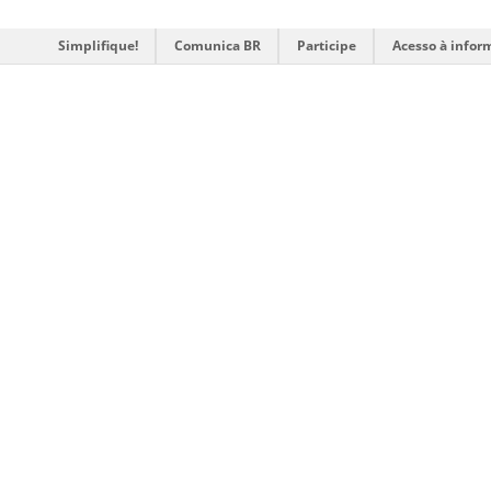
Simplifique!
Comunica BR
Participe
Acesso à infor