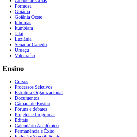
Cidade de Goiás
Formosa
Goiânia
Goiânia Oeste
Inhumas
Itumbiara
Jataí
Luziânia
Senador Canedo
Uruaçu
Valparaíso
Ensino
Cursos
Processos Seletivos
Estrutura Organizacional
Documentos
Câmara de Ensino
Fóruns e debates
Projetos e Programas
Editais
Calendário Acadêmico
Permanência e Êxito
Inclusão/Acessibilidade