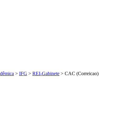
dêmica
>
IFG
>
REI-Gabinete
>
CAC (Correicao)