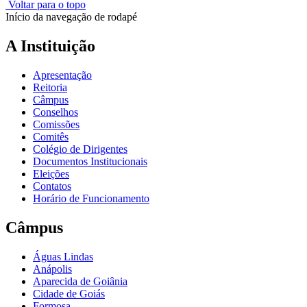
Voltar para o topo
Início da navegação de rodapé
A Instituição
Apresentação
Reitoria
Câmpus
Conselhos
Comissões
Comitês
Colégio de Dirigentes
Documentos Institucionais
Eleições
Contatos
Horário de Funcionamento
Câmpus
Águas Lindas
Anápolis
Aparecida de Goiânia
Cidade de Goiás
Formosa