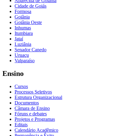
Aparecida de Goiânia
Cidade de Goiás
Formosa
Goiânia
Goiânia Oeste
Inhumas
Itumbiara
Jataí
Luziânia
Senador Canedo
Uruaçu
Valparaíso
Ensino
Cursos
Processos Seletivos
Estrutura Organizacional
Documentos
Câmara de Ensino
Fóruns e debates
Projetos e Programas
Editais
Calendário Acadêmico
Permanência e Êxito