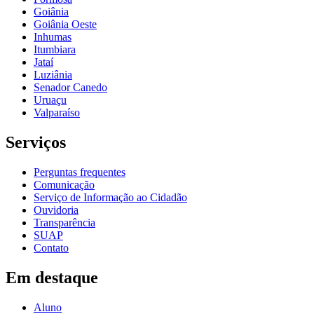
Goiânia
Goiânia Oeste
Inhumas
Itumbiara
Jataí
Luziânia
Senador Canedo
Uruaçu
Valparaíso
Serviços
Perguntas frequentes
Comunicação
Serviço de Informação ao Cidadão
Ouvidoria
Transparência
SUAP
Contato
Em destaque
Aluno