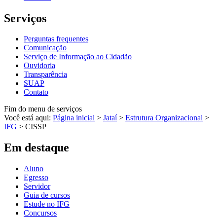
Serviços
Perguntas frequentes
Comunicação
Serviço de Informação ao Cidadão
Ouvidoria
Transparência
SUAP
Contato
Fim do menu de serviços
Você está aqui:
Página inicial
>
Jataí
>
Estrutura Organizacional
>
IFG
>
CISSP
Em destaque
Aluno
Egresso
Servidor
Guia de cursos
Estude no IFG
Concursos