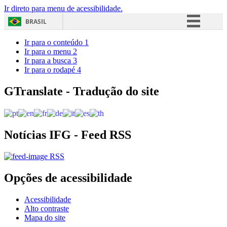
Ir direto para menu de acessibilidade.
BRASIL
Simplifique!
Ir para o conteúdo
1
Ir para o menu
2
Comunica BR
Ir para a busca
3
Ir para o rodapé
4
Participe
Acesso à informação
GTranslate - Tradução do site
Legislação
Canais
Notícias IFG - Feed RSS
RSS
Opções de acessibilidade
Acessibilidade
Alto contraste
Mapa do site