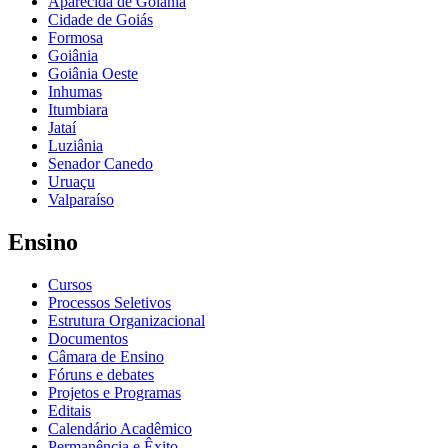
Aparecida de Goiânia
Cidade de Goiás
Formosa
Goiânia
Goiânia Oeste
Inhumas
Itumbiara
Jataí
Luziânia
Senador Canedo
Uruaçu
Valparaíso
Ensino
Cursos
Processos Seletivos
Estrutura Organizacional
Documentos
Câmara de Ensino
Fóruns e debates
Projetos e Programas
Editais
Calendário Acadêmico
Permanência e Êxito