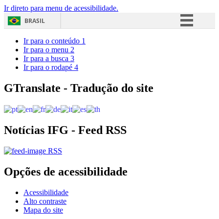
Ir direto para menu de acessibilidade.
BRASIL
Simplifique!
Ir para o conteúdo
1
Ir para o menu
2
Comunica BR
Ir para a busca
3
Ir para o rodapé
4
Participe
Acesso à informação
GTranslate - Tradução do site
Legislação
Canais
Notícias IFG - Feed RSS
RSS
Opções de acessibilidade
Acessibilidade
Alto contraste
Mapa do site