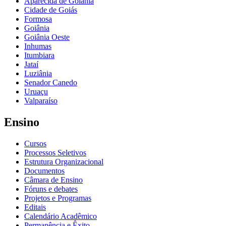
Aparecida de Goiânia
Cidade de Goiás
Formosa
Goiânia
Goiânia Oeste
Inhumas
Itumbiara
Jataí
Luziânia
Senador Canedo
Uruaçu
Valparaíso
Ensino
Cursos
Processos Seletivos
Estrutura Organizacional
Documentos
Câmara de Ensino
Fóruns e debates
Projetos e Programas
Editais
Calendário Acadêmico
Permanência e Êxito