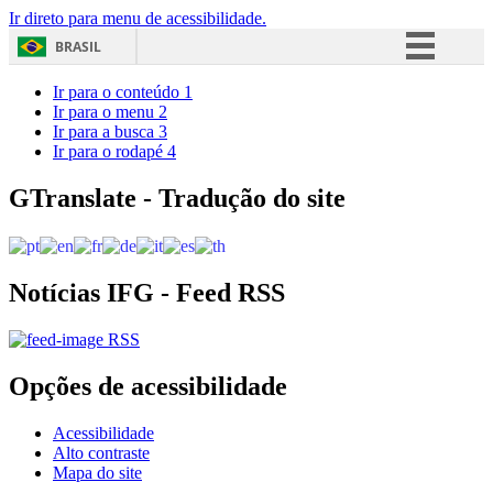
Ir direto para menu de acessibilidade.
BRASIL
Simplifique!
Ir para o conteúdo
1
Ir para o menu
2
Comunica BR
Ir para a busca
3
Ir para o rodapé
4
Participe
Acesso à informação
GTranslate - Tradução do site
Legislação
Canais
Notícias IFG - Feed RSS
RSS
Opções de acessibilidade
Acessibilidade
Alto contraste
Mapa do site