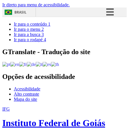
Ir direto para menu de acessibilidade.
BRASIL
Simplifique!
Ir para o conteúdo
1
Ir para o menu
2
Comunica BR
Ir para a busca
3
Ir para o rodapé
4
Participe
Acesso à informação
GTranslate - Tradução do site
Legislação
Canais
Opções de acessibilidade
Acessibilidade
Alto contraste
Mapa do site
IFG
Instituto Federal de Goiás