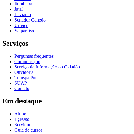
Itumbiara
Jataí
Luziânia
Senador Canedo
Uruaçu
Valparaíso
Serviços
Perguntas frequentes
Comunicação
Serviço de Informação ao Cidadão
Ouvidoria
Transparência
SUAP
Contato
Em destaque
Aluno
Egresso
Servidor
Guia de cursos