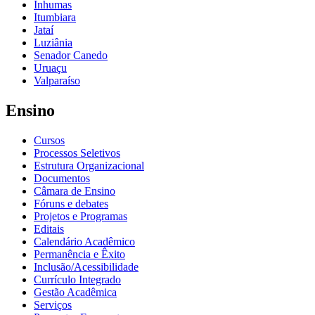
Inhumas
Itumbiara
Jataí
Luziânia
Senador Canedo
Uruaçu
Valparaíso
Ensino
Cursos
Processos Seletivos
Estrutura Organizacional
Documentos
Câmara de Ensino
Fóruns e debates
Projetos e Programas
Editais
Calendário Acadêmico
Permanência e Êxito
Inclusão/Acessibilidade
Currículo Integrado
Gestão Acadêmica
Serviços