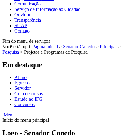
Comunicação
Serviço de Informação ao Cidadão
Ouvidoria
Transparência
SUAP
Contato
Fim do menu de serviços
Você está aqui:
Página inicial
>
Senador Canedo
>
Principal
>
Pesquisa
>
Projetos e Programas de Pesquisa
Em destaque
Aluno
Egresso
Servidor
Guia de cursos
Estude no IFG
Concursos
Menu
Início do menu principal
Logo - Senador Canedo