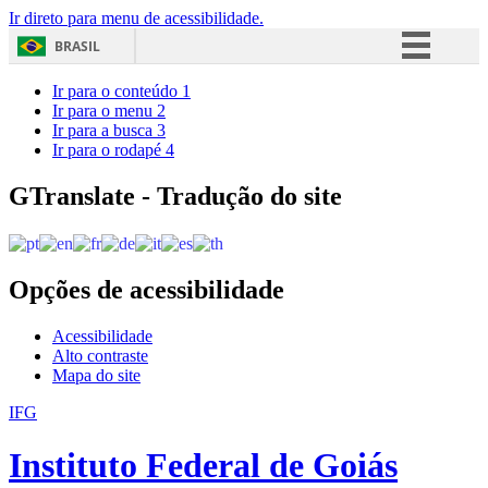
Ir direto para menu de acessibilidade.
BRASIL
Simplifique!
Ir para o conteúdo
1
Ir para o menu
2
Comunica BR
Ir para a busca
3
Ir para o rodapé
4
Participe
Acesso à informação
GTranslate - Tradução do site
Legislação
Canais
Opções de acessibilidade
Acessibilidade
Alto contraste
Mapa do site
IFG
Instituto Federal de Goiás