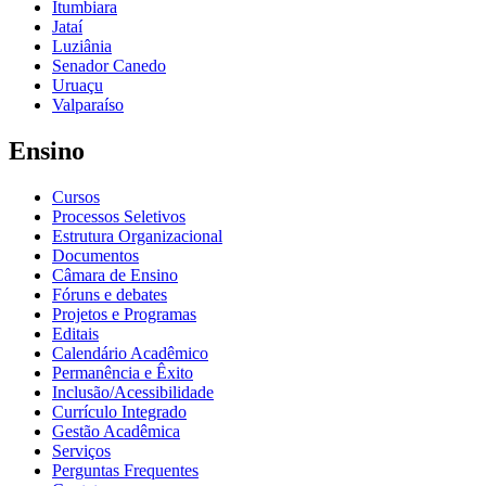
Itumbiara
Jataí
Luziânia
Senador Canedo
Uruaçu
Valparaíso
Ensino
Cursos
Processos Seletivos
Estrutura Organizacional
Documentos
Câmara de Ensino
Fóruns e debates
Projetos e Programas
Editais
Calendário Acadêmico
Permanência e Êxito
Inclusão/Acessibilidade
Currículo Integrado
Gestão Acadêmica
Serviços
Perguntas Frequentes