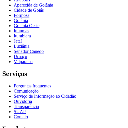
Aparecida de Goiânia
Cidade de Goiás
Formosa
Goiânia
Goiânia Oeste
Inhumas
Itumbiara
Jataí
Luziânia
Senador Canedo
Uruaçu
Valparaíso
Serviços
Perguntas frequentes
Comunicação
Serviço de Informação ao Cidadão
Ouvidoria
Transparência
SUAP
Contato