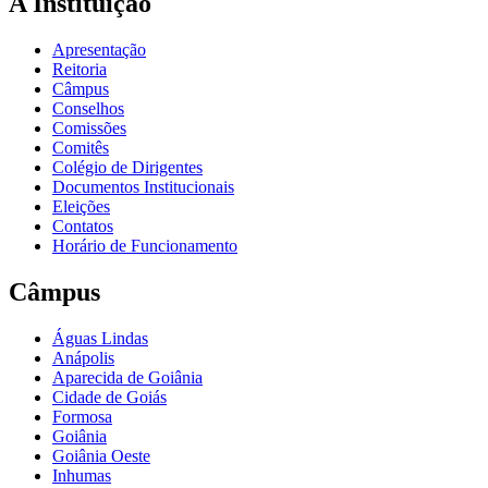
A Instituição
Apresentação
Reitoria
Câmpus
Conselhos
Comissões
Comitês
Colégio de Dirigentes
Documentos Institucionais
Eleições
Contatos
Horário de Funcionamento
Câmpus
Águas Lindas
Anápolis
Aparecida de Goiânia
Cidade de Goiás
Formosa
Goiânia
Goiânia Oeste
Inhumas