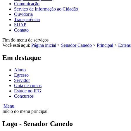
Comunicação
Serviço de Informação ao Cidadão
Ouvidoria
Transparência
SUAP
Contato
Fim do menu de serviços
Você está aqui:
Página inicial
>
Senador Canedo
>
Principal
>
Extens
Em destaque
Aluno
Egresso
Servidor
Guia de cursos
Estude no IFG
Concursos
Menu
Início do menu principal
Logo - Senador Canedo