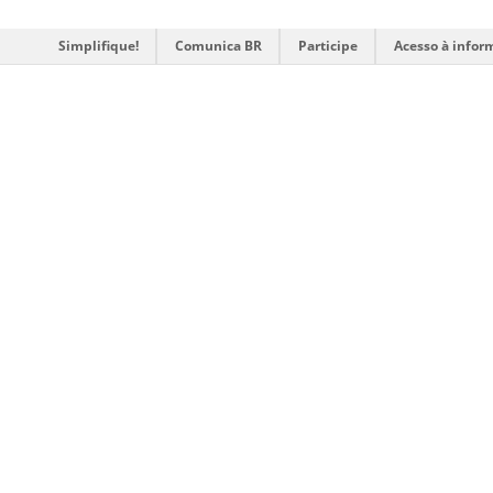
Simplifique!
Comunica BR
Participe
Acesso à infor