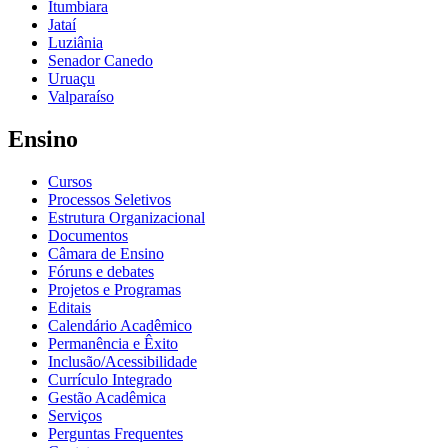
Itumbiara
Jataí
Luziânia
Senador Canedo
Uruaçu
Valparaíso
Ensino
Cursos
Processos Seletivos
Estrutura Organizacional
Documentos
Câmara de Ensino
Fóruns e debates
Projetos e Programas
Editais
Calendário Acadêmico
Permanência e Êxito
Inclusão/Acessibilidade
Currículo Integrado
Gestão Acadêmica
Serviços
Perguntas Frequentes