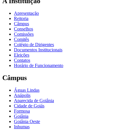
A Instituição
Apresentação
Reitoria
Câmpus
Conselhos
Comissões
Comitês
Colégio de Dirigentes
Documentos Institucionais
Eleições
Contatos
Horário de Funcionamento
Câmpus
Águas Lindas
Anápolis
Aparecida de Goiânia
Cidade de Goiás
Formosa
Goiânia
Goiânia Oeste
Inhumas