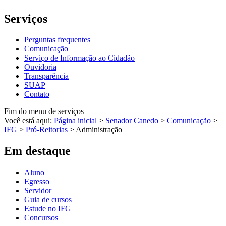
Serviços
Perguntas frequentes
Comunicação
Serviço de Informação ao Cidadão
Ouvidoria
Transparência
SUAP
Contato
Fim do menu de serviços
Você está aqui:
Página inicial
>
Senador Canedo
>
Comunicação
>
IFG
>
Pró-Reitorias
>
Administração
Em destaque
Aluno
Egresso
Servidor
Guia de cursos
Estude no IFG
Concursos