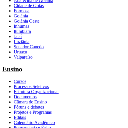
Aparecida de Goiânia
Cidade de Goiás
Formosa
Goiânia
Goiânia Oeste
Inhumas
Itumbiara
Jataí
Luziânia
Senador Canedo
Uruaçu
Valparaíso
Ensino
Cursos
Processos Seletivos
Estrutura Organizacional
Documentos
Câmara de Ensino
Fóruns e debates
Projetos e Programas
Editais
Calendário Acadêmico
Permanência e Êxito