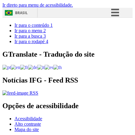
Ir direto para menu de acessibilidade.
BRASIL
Simplifique!
Ir para o conteúdo
1
Ir para o menu
2
Comunica BR
Ir para a busca
3
Ir para o rodapé
4
Participe
Acesso à informação
GTranslate - Tradução do site
Legislação
Canais
Notícias IFG - Feed RSS
RSS
Opções de acessibilidade
Acessibilidade
Alto contraste
Mapa do site