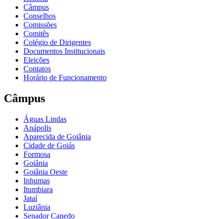
Câmpus
Conselhos
Comissões
Comitês
Colégio de Dirigentes
Documentos Institucionais
Eleições
Contatos
Horário de Funcionamento
Câmpus
Águas Lindas
Anápolis
Aparecida de Goiânia
Cidade de Goiás
Formosa
Goiânia
Goiânia Oeste
Inhumas
Itumbiara
Jataí
Luziânia
Senador Canedo