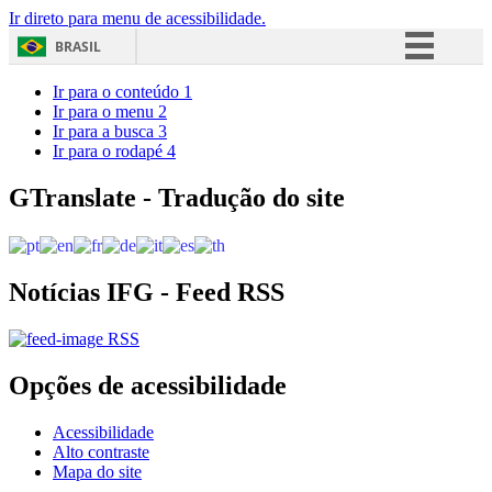
Ir direto para menu de acessibilidade.
BRASIL
Simplifique!
Ir para o conteúdo
1
Ir para o menu
2
Comunica BR
Ir para a busca
3
Ir para o rodapé
4
Participe
Acesso à informação
GTranslate - Tradução do site
Legislação
Canais
Notícias IFG - Feed RSS
RSS
Opções de acessibilidade
Acessibilidade
Alto contraste
Mapa do site