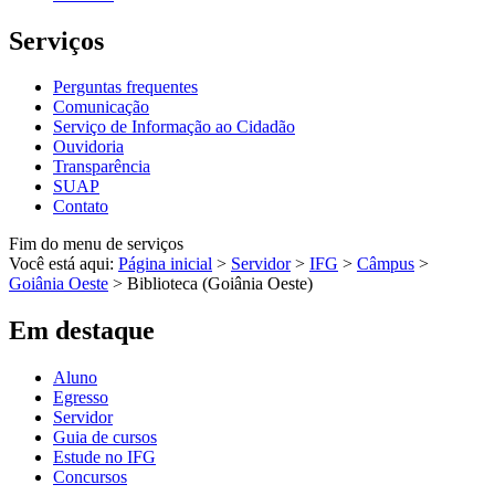
Serviços
Perguntas frequentes
Comunicação
Serviço de Informação ao Cidadão
Ouvidoria
Transparência
SUAP
Contato
Fim do menu de serviços
Você está aqui:
Página inicial
>
Servidor
>
IFG
>
Câmpus
>
Goiânia Oeste
>
Biblioteca (Goiânia Oeste)
Em destaque
Aluno
Egresso
Servidor
Guia de cursos
Estude no IFG
Concursos