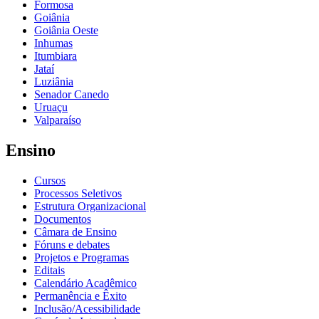
Formosa
Goiânia
Goiânia Oeste
Inhumas
Itumbiara
Jataí
Luziânia
Senador Canedo
Uruaçu
Valparaíso
Ensino
Cursos
Processos Seletivos
Estrutura Organizacional
Documentos
Câmara de Ensino
Fóruns e debates
Projetos e Programas
Editais
Calendário Acadêmico
Permanência e Êxito
Inclusão/Acessibilidade