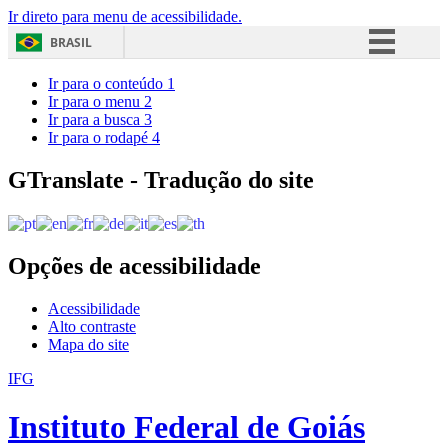
Ir direto para menu de acessibilidade.
BRASIL
Simplifique!
Ir para o conteúdo
1
Ir para o menu
2
Comunica BR
Ir para a busca
3
Ir para o rodapé
4
Participe
Acesso à informação
GTranslate - Tradução do site
Legislação
Canais
Opções de acessibilidade
Acessibilidade
Alto contraste
Mapa do site
IFG
Instituto Federal de Goiás