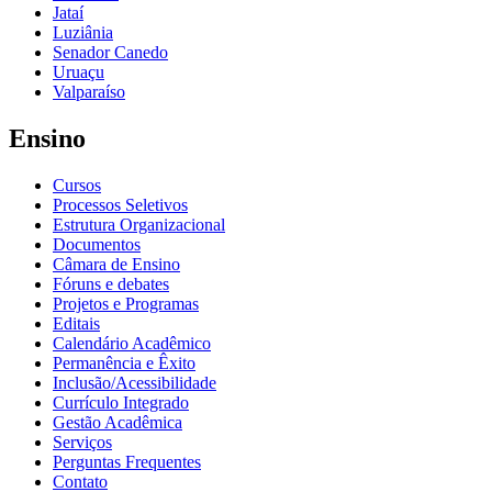
Jataí
Luziânia
Senador Canedo
Uruaçu
Valparaíso
Ensino
Cursos
Processos Seletivos
Estrutura Organizacional
Documentos
Câmara de Ensino
Fóruns e debates
Projetos e Programas
Editais
Calendário Acadêmico
Permanência e Êxito
Inclusão/Acessibilidade
Currículo Integrado
Gestão Acadêmica
Serviços
Perguntas Frequentes
Contato