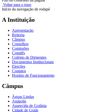
Fim do conteúdo da página
Voltar para o topo
Início da navegação de rodapé
A Instituição
Apresentação
Reitoria
Câmpus
Conselhos
Comissões
Comitês
Colégio de Dirigentes
Documentos Institucionais
Eleições
Contatos
Horário de Funcionamento
Câmpus
Águas Lindas
Anápolis
Aparecida de Goiânia
Cidade de Goiás