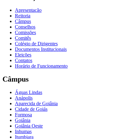
Apresentação
Reitoria
Câmpus
Conselhos
Comissões
Comitês
Colégio de Dirigentes
Documentos Institucionais
Eleições
Contatos
Horário de Funcionamento
Câmpus
Águas Lindas
Anápolis
Aparecida de Goiânia
Cidade de Goiás
Formosa
Goiânia
Goiânia Oeste
Inhumas
Itumbiara