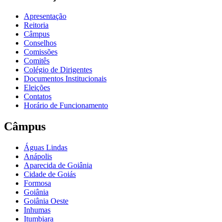
Apresentação
Reitoria
Câmpus
Conselhos
Comissões
Comitês
Colégio de Dirigentes
Documentos Institucionais
Eleições
Contatos
Horário de Funcionamento
Câmpus
Águas Lindas
Anápolis
Aparecida de Goiânia
Cidade de Goiás
Formosa
Goiânia
Goiânia Oeste
Inhumas
Itumbiara