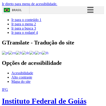
Ir direto para menu de acessibilidade.
BRASIL
Simplifique!
Ir para o conteúdo
1
Ir para o menu
2
Comunica BR
Ir para a busca
3
Ir para o rodapé
4
Participe
Acesso à informação
GTranslate - Tradução do site
Legislação
Canais
Opções de acessibilidade
Acessibilidade
Alto contraste
Mapa do site
IFG
Instituto Federal de Goiás