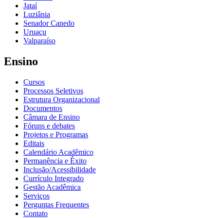
Jataí
Luziânia
Senador Canedo
Uruaçu
Valparaíso
Ensino
Cursos
Processos Seletivos
Estrutura Organizacional
Documentos
Câmara de Ensino
Fóruns e debates
Projetos e Programas
Editais
Calendário Acadêmico
Permanência e Êxito
Inclusão/Acessibilidade
Currículo Integrado
Gestão Acadêmica
Serviços
Perguntas Frequentes
Contato