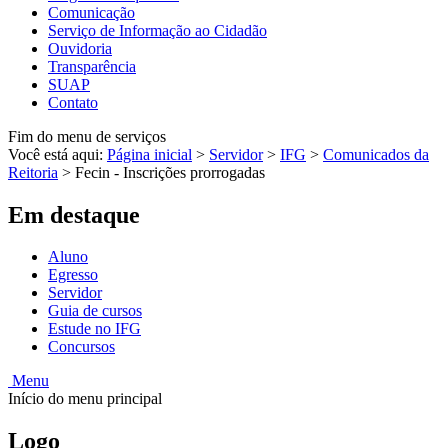
Comunicação
Serviço de Informação ao Cidadão
Ouvidoria
Transparência
SUAP
Contato
Fim do menu de serviços
Você está aqui:
Página inicial
>
Servidor
>
IFG
>
Comunicados da
Reitoria
>
Fecin - Inscrições prorrogadas
Em destaque
Aluno
Egresso
Servidor
Guia de cursos
Estude no IFG
Concursos
Menu
Início do menu principal
Logo