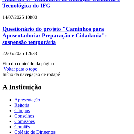
Tecnológica do IFG
14/07/2025 10h00
Questionário do projeto "Caminhos para
Aposentadoria: Preparação e Cidadania":
suspensão temporária
22/05/2025 12h33
Fim do conteúdo da página
Voltar para o topo
Início da navegação de rodapé
A Instituição
Apresentação
Reitoria
Câmpus
Conselhos
Comissões
Comitês
Colégio de Dirigentes