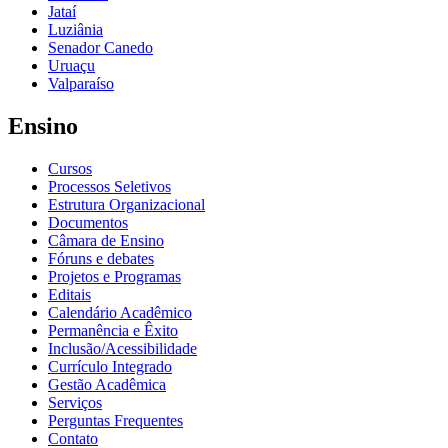
Jataí
Luziânia
Senador Canedo
Uruaçu
Valparaíso
Ensino
Cursos
Processos Seletivos
Estrutura Organizacional
Documentos
Câmara de Ensino
Fóruns e debates
Projetos e Programas
Editais
Calendário Acadêmico
Permanência e Êxito
Inclusão/Acessibilidade
Currículo Integrado
Gestão Acadêmica
Serviços
Perguntas Frequentes
Contato