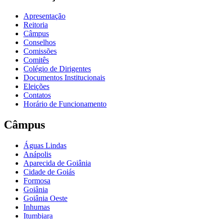
Apresentação
Reitoria
Câmpus
Conselhos
Comissões
Comitês
Colégio de Dirigentes
Documentos Institucionais
Eleições
Contatos
Horário de Funcionamento
Câmpus
Águas Lindas
Anápolis
Aparecida de Goiânia
Cidade de Goiás
Formosa
Goiânia
Goiânia Oeste
Inhumas
Itumbiara