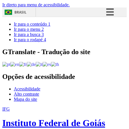
Ir direto para menu de acessibilidade.
BRASIL
Simplifique!
Ir para o conteúdo
1
Ir para o menu
2
Comunica BR
Ir para a busca
3
Ir para o rodapé
4
Participe
Acesso à informação
GTranslate - Tradução do site
Legislação
Canais
Opções de acessibilidade
Acessibilidade
Alto contraste
Mapa do site
IFG
Instituto Federal de Goiás