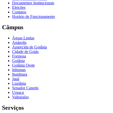
Documentos Institucionais
Eleições
Contatos
Horário de Funcionamento
Câmpus
Águas Lindas
Anápolis
Aparecida de Goiânia
Cidade de Goiás
Formosa
Goiânia
Goiânia Oeste
Inhumas
Itumbiara
Jataí
Luziânia
Senador Canedo
Uruaçu
Valparaíso
Serviços